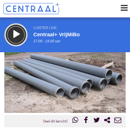
LUISTER LIVE:
Centraal+ VrijMiBo
17.00 - 19.00 uur
STRAKS:
Centraal + 80's & 90's
19.00 - 21.00 uur
uur 1 van 0
Vorig uur
Volgend uur
Inklappen
Deel dit bericht!