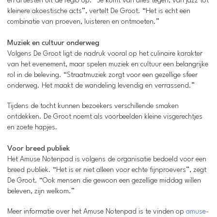
en artiesten uit de regio op. “Je komt van alles tegen, van jazz tot
kleinere akoestische acts”, vertelt De Groot. “Het is echt een
combinatie van proeven, luisteren en ontmoeten.”
Muziek en cultuur onderweg
Volgens De Groot ligt de nadruk vooral op het culinaire karakter
van het evenement, maar spelen muziek en cultuur een belangrijke
rol in de beleving. “Straatmuziek zorgt voor een gezellige sfeer
onderweg. Het maakt de wandeling levendig en verrassend.”
Tijdens de tocht kunnen bezoekers verschillende smaken
ontdekken. De Groot noemt als voorbeelden kleine visgerechtjes
en zoete hapjes.
Voor breed publiek
Het Amuse Notenpad is volgens de organisatie bedoeld voor een
breed publiek. “Het is er niet alleen voor echte fijnproevers”, zegt
De Groot. “Ook mensen die gewoon een gezellige middag willen
beleven, zijn welkom.”
Meer informatie over het Amuse Notenpad is te vinden op
amuse-