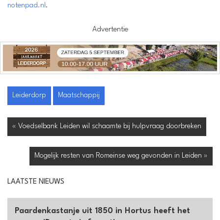
notenpad.nl
.
Advertentie
Leiderdorp
Maatschappij
« Voedselbank Leiden wil schaamte bij hulpvraag doorbreken
Mogelijk resten van Romeinse weg gevonden in Leiden »
LAATSTE NIEUWS
Paardenkastanje uit 1850 in Hortus heeft het