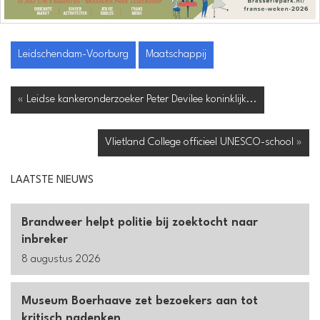
Leidschendam-Voorburg
Maatschappij
« Leidse kankeronderzoeker Peter Devilee koninklijk...
Vlietland College officieel UNESCO-school »
LAATSTE NIEUWS
Brandweer helpt politie bij zoektocht naar
inbreker
8 augustus 2026
Museum Boerhaave zet bezoekers aan tot
kritisch nadenken