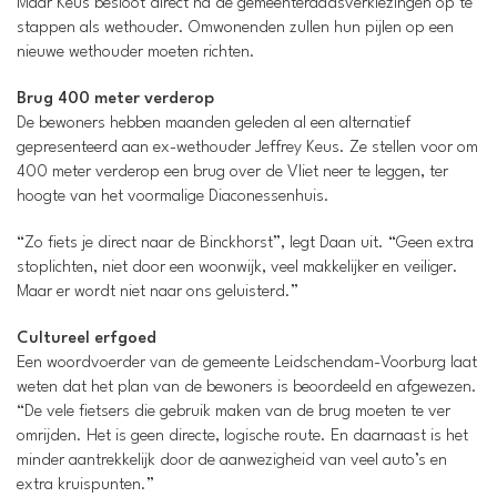
Maar Keus besloot direct na de gemeenteraadsverkiezingen op te
stappen als wethouder. Omwonenden zullen hun pijlen op een
nieuwe wethouder moeten richten.
Brug 400 meter verderop
De bewoners hebben maanden geleden al een alternatief
gepresenteerd aan ex-wethouder Jeffrey Keus. Ze stellen voor om
400 meter verderop een brug over de Vliet neer te leggen, ter
hoogte van het voormalige Diaconessenhuis.
“Zo fiets je direct naar de Binckhorst”, legt Daan uit. “Geen extra
stoplichten, niet door een woonwijk, veel makkelijker en veiliger.
Maar er wordt niet naar ons geluisterd.”
Cultureel erfgoed
Een woordvoerder van de gemeente Leidschendam-Voorburg laat
weten dat het plan van de bewoners is beoordeeld en afgewezen.
“De vele fietsers die gebruik maken van de brug moeten te ver
omrijden. Het is geen directe, logische route. En daarnaast is het
minder aantrekkelijk door de aanwezigheid van veel auto’s en
extra kruispunten.”