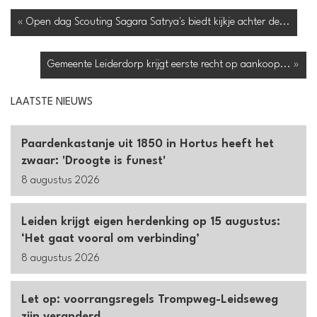
« Open dag Scouting Sagara Satrya's biedt kijkje achter de...
Gemeente Leiderdorp krijgt eerste recht op aankoop... »
LAATSTE NIEUWS
Paardenkastanje uit 1850 in Hortus heeft het
zwaar: 'Droogte is funest'
8 augustus 2026
Leiden krijgt eigen herdenking op 15 augustus:
‘Het gaat vooral om verbinding’
8 augustus 2026
Let op: voorrangsregels Trompweg-Leidseweg
zijn veranderd