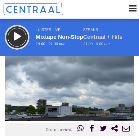
LUISTER LIVE:
STRAKS:
Mixtape Non-Stop
Centraal + Hits
19.00 - 21.00 uur
21.00 - 0.00 uur
uur 1 van 0
Vorig uur
Volgend uur
Inklappen
Deel dit bericht!