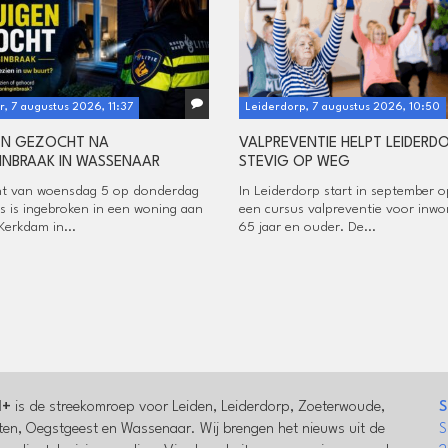
, 7 augustus 2026, 11:37
Leiderdorp, 7 augustus 2026, 10:50
EN GEZOCHT NA
VALPREVENTIE HELPT LEIDERD
NBRAAK IN WASSENAAR
STEVIG OP WEG
ht van woensdag 5 op donderdag
In Leiderdorp start in september 
s is ingebroken in een woning aan
een cursus valpreventie voor inwo
Kerkdam in...
65 jaar en ouder. De...
l+
is de streekomroep voor Leiden, Leiderdorp, Zoeterwoude,
S
en, Oegstgeest en Wassenaar. Wij brengen het nieuws uit de
S