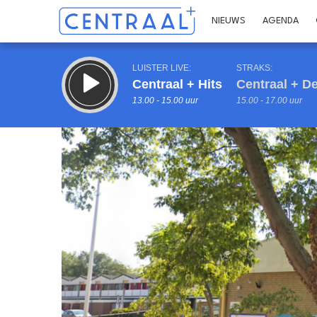
NIEUWS
AGENDA
LUISTER LIVE:
STRAKS:
Centraal + Hits
Centraal + 
13.00 - 15.00 uur
15.00 - 17.00 uur
Inklappen