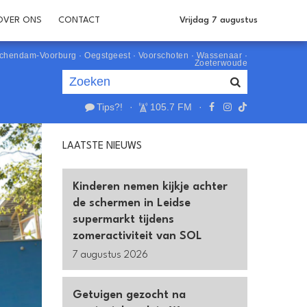
OVER ONS
CONTACT
Vrijdag 7 augustus
schendam-Voorburg
·
Oegstgeest
·
Voorschoten
·
Wassenaar
·
Zoeterwoude
Tips?!
·
105.7 FM
·
Je luistert nu naar
uur 1 van 0
LAATSTE NIEUWS
«
Vorig uur
Volgend uur
»
Kinderen nemen kijkje achter
de schermen in Leidse
supermarkt tijdens
zomeractiviteit van SOL
7 augustus 2026
Getuigen gezocht na