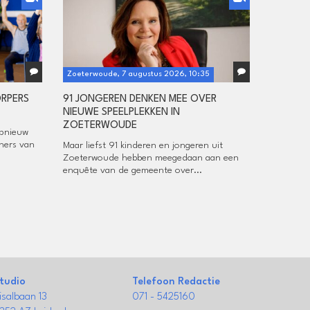
Zoeterwoude, 7 augustus 2026, 10:35
ORPERS
91 JONGEREN DENKEN MEE OVER
NIEUWE SPEELPLEKKEN IN
ZOETERWOUDE
opnieuw
ners van
Maar liefst 91 kinderen en jongeren uit
Zoeterwoude hebben meegedaan aan een
enquête van de gemeente over...
tudio
Telefoon Redactie
isalbaan 13
071 - 5425160