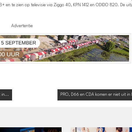
AB+ en te zien op televisie via Ziggo 40, KPN 1412 en ODIDO 820. De uit
Advertentie
in...
PRO, D66 en CDA komen er niet uit in 