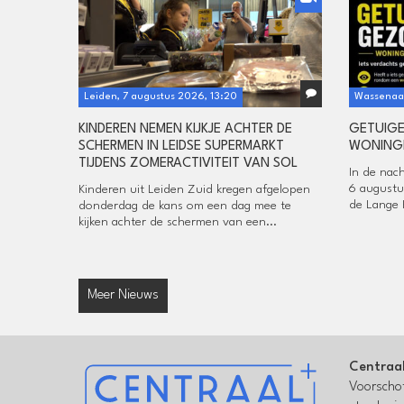
Leiden, 7 augustus 2026, 13:20
Wassenaar
KINDEREN NEMEN KIJKJE ACHTER DE
GETUIG
SCHERMEN IN LEIDSE SUPERMARKT
WONINGI
TIJDENS ZOMERACTIVITEIT VAN SOL
In de nac
6 augustu
Kinderen uit Leiden Zuid kregen afgelopen
de Lange 
donderdag de kans om een dag mee te
kijken achter de schermen van een...
Meer Nieuws
Centraa
Voorschot