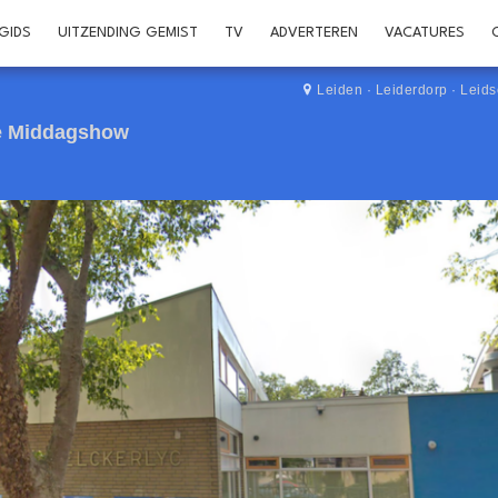
GIDS
UITZENDING GEMIST
TV
ADVERTEREN
VACATURES
Leiden
·
Leiderdorp
·
Leid
De Middagshow