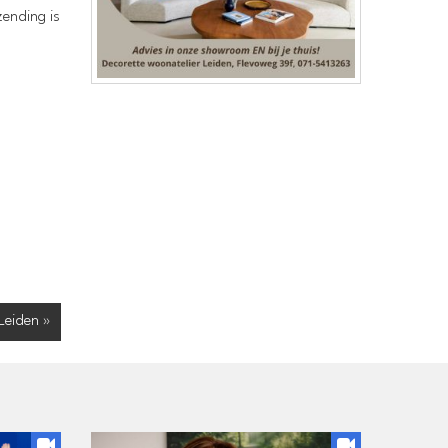
zending is
Leiden »