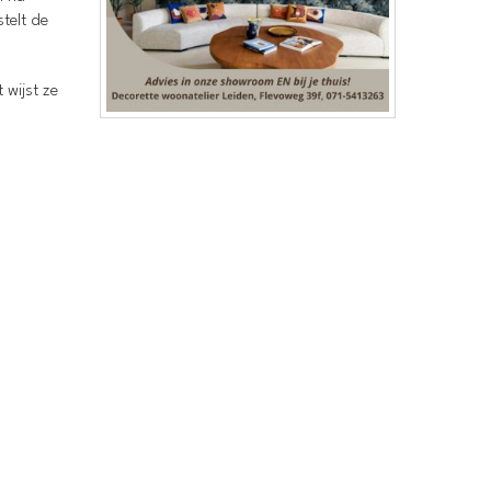
telt de
 wijst ze