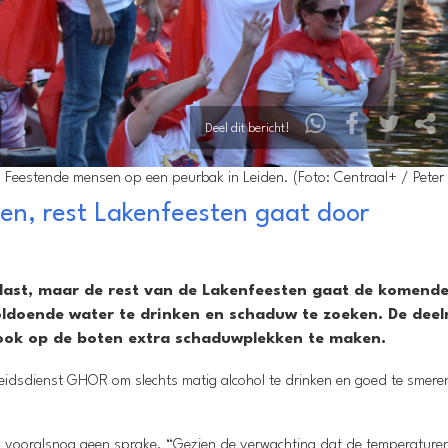
Deel dit bericht!
Feestende mensen op een peurbak in Leiden. (Foto: Centraal+ / Peter 
en, rest Lakenfeesten gaat door
last, maar de rest van de Lakenfeesten gaat de komend
oldoende water te drinken en schaduw te zoeken. De dee
ook op de boten extra schaduwplekken te maken.
eidsdienst GHOR om slechts matig alcohol te drinken en goed te smere
s vooralsnog geen sprake. “Gezien de verwachting dat de temperature