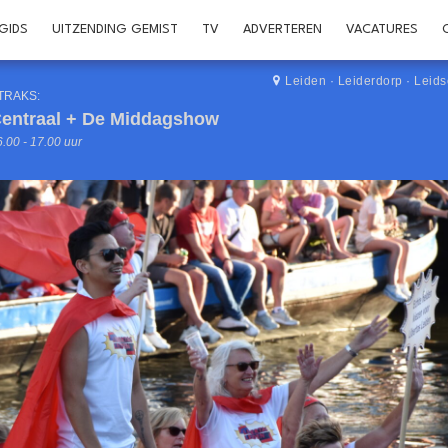
GIDS
UITZENDING GEMIST
TV
ADVERTEREN
VACATURES
Leiden
·
Leiderdorp
·
Leid
TRAKS:
entraal + De Middagshow
.00 - 17.00 uur