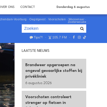
OVER ONS
CONTACT
Donderdag 6 augustus
schendam-Voorburg
·
Oegstgeest
·
Voorschoten
·
Wassenaar
·
Zoeterwoude
Tips?!
·
105.7 FM
·
Je luistert nu naar
uur 1 van 0
LAATSTE NIEUWS
«
Vorig uur
Volgend uur
»
Brandweer opgeroepen na
ongeval gevaarlijke stoffen bij
privékliniek
6 augustus 2026
Voorschoten controleert
strenger op fietsen in