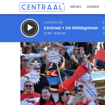
NIEUWS
AGENDA
LUISTER LIVE:
S
Centraal + De Middagshow
C
15.00 - 16.00 uur
16
Inklappen