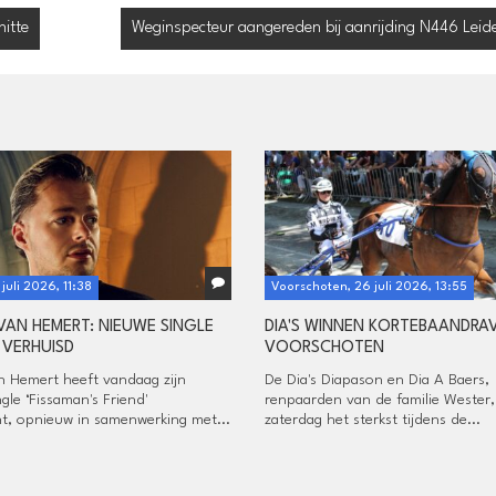
itte
Weginspecteur aangereden bij aanrijding N446 Leid
 juli 2026, 11:38
Voorschoten, 26 juli 2026, 13:55
VAN HEMERT: NIEUWE SINGLE
DIA'S WINNEN KORTEBAANDRAV
 VERHUISD
VOORSCHOTEN
n Hemert heeft vandaag zijn
De Dia's Diapason en Dia A Baers,
gle ‘Fissaman's Friend'
renpaarden van de familie Wester
ht, opnieuw in samenwerking met...
zaterdag het sterkst tijdens de...