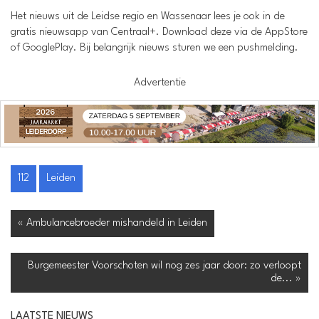
Het nieuws uit de Leidse regio en Wassenaar lees je ook in de
gratis nieuwsapp van Centraal+. Download deze via de AppStore
of GooglePlay. Bij belangrijk nieuws sturen we een pushmelding.
Advertentie
112
Leiden
« Ambulancebroeder mishandeld in Leiden
Burgemeester Voorschoten wil nog zes jaar door: zo verloopt
de... »
LAATSTE NIEUWS