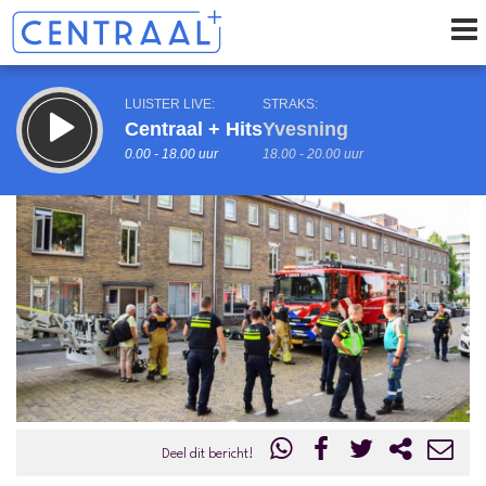
LUISTER LIVE:
STRAKS:
Centraal + Hits
Yvesning
0.00 - 18.00 uur
18.00 - 20.00 uur
uur 1 van 0
Vorig uur
Volgend uur
Inklappen
Deel dit bericht!