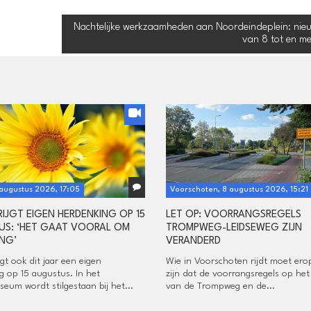
Nachtelijke werkzaamheden aan Noordeindeplein: nieu
van 8 tot en me
 augustus 2026, 17:05
Voorschoten, 8 augustus 2026, 15:21
RIJGT EIGEN HERDENKING OP 15
LET OP: VOORRANGSREGELS
S: ‘HET GAAT VOORAL OM
TROMPWEG-LEIDSEWEG ZIJN
ING’
VERANDERD
jgt ook dit jaar een eigen
Wie in Voorschoten rijdt moet ero
g op 15 augustus. In het
zijn dat de voorrangsregels op het
eum wordt stilgestaan bij het...
van de Trompweg en de...