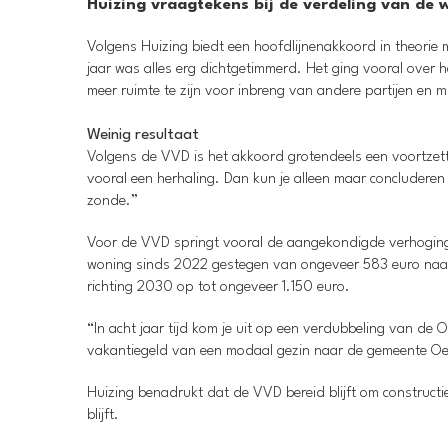
Huizing vraagtekens bij de verdeling van de 
Volgens Huizing biedt een hoofdlijnenakkoord in theorie 
jaar was alles erg dichtgetimmerd. Het ging vooral over he
meer ruimte te zijn voor inbreng van andere partijen en
Weinig resultaat
Volgens de VVD is het akkoord grotendeels een voortzettin
vooral een herhaling. Dan kun je alleen maar concluderen d
zonde.”
Voor de VVD springt vooral de aangekondigde verhoging 
woning sinds 2022 gestegen van ongeveer 583 euro naar
richting 2030 op tot ongeveer 1.150 euro.
“In acht jaar tijd kom je uit op een verdubbeling van d
vakantiegeld van een modaal gezin naar de gemeente Oe
Huizing benadrukt dat de VVD bereid blijft om constructi
blijft.