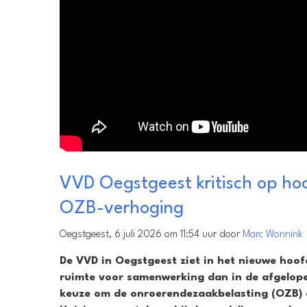
VVD Oegstgeest kritisch op ho
OZB-verhoging
Oegstgeest, 6 juli 2026 om 11:54 uur door
Marc Wonnink
De VVD in Oegstgeest ziet in het nieuwe hoo
ruimte voor samenwerking dan in de afgelopen 
keuze om de onroerendezaakbelasting (OZB) o