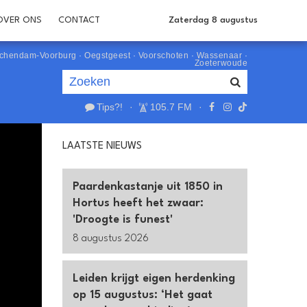
OVER ONS
CONTACT
Zaterdag 8 augustus
schendam-Voorburg
·
Oegstgeest
·
Voorschoten
·
Wassenaar
·
Zoeterwoude
Tips?!
·
105.7 FM
·
Je luistert nu naar
uur 1 van 0
LAATSTE NIEUWS
«
Vorig uur
Volgend uur
»
Paardenkastanje uit 1850 in
Hortus heeft het zwaar:
'Droogte is funest'
8 augustus 2026
Leiden krijgt eigen herdenking
op 15 augustus: ‘Het gaat