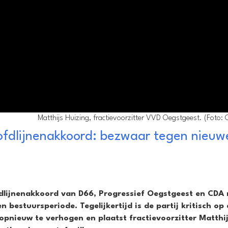
Matthijs Huizing, fractievoorzitter VVD Oegstgeest. (Foto: 
ofdlijnenakkoord: bezwaar tegen nieuw
fdlijnenakkoord van D66, Progressief Oegstgeest en CDA
bestuursperiode. Tegelijkertijd is de partij kritisch op
pnieuw te verhogen en plaatst fractievoorzitter Matthi