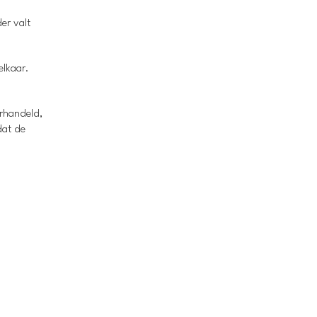
er valt
elkaar.
erhandeld,
dat de