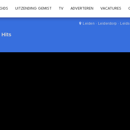
GIDS
UITZENDING GEMIST
TV
ADVERTEREN
VACATURES
Leiden
·
Leiderdorp
·
Leid
 Hits