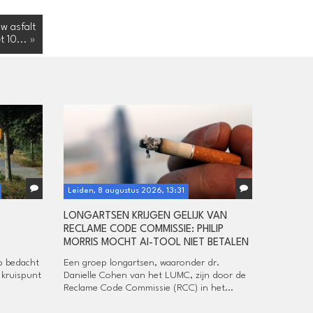
w asfalt
t 10... »
Leiden, 8 augustus 2026, 13:31
LONGARTSEN KRIJGEN GELIJK VAN
RECLAME CODE COMMISSIE: PHILIP
MORRIS MOCHT AI-TOOL NIET BETALEN
p bedacht
Een groep longartsen, waaronder dr.
 kruispunt
Danielle Cohen van het LUMC, zijn door de
Reclame Code Commissie (RCC) in het...