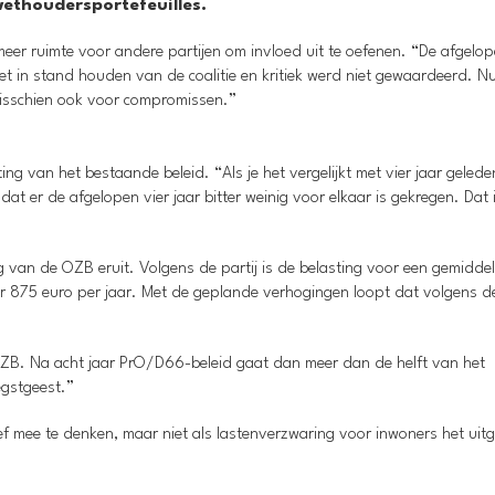
wethoudersportefeuilles.
meer ruimte voor andere partijen om invloed uit te oefenen. “De afgelop
t in stand houden van de coalitie en kritiek werd niet gewaardeerd. Nu l
 misschien ook voor compromissen.”
g van het bestaande beleid. “Als je het vergelijkt met vier jaar geleden
at er de afgelopen vier jaar bitter weinig voor elkaar is gekregen. Dat 
van de OZB eruit. Volgens de partij is de belasting voor een gemidde
 875 euro per jaar. Met de geplande verhogingen loopt dat volgens 
e OZB. Na acht jaar PrO/D66-beleid gaat dan meer dan de helft van het
gstgeest.”
ef mee te denken, maar niet als lastenverzwaring voor inwoners het ui