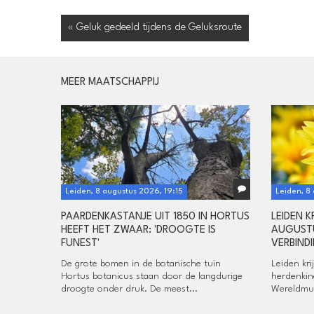
« Geluk gedeeld tijdens de Geluksroute
MEER MAATSCHAPPIJ
Leiden, 8 augustus 2026, 19:15
Leiden, 8
PAARDENKASTANJE UIT 1850 IN HORTUS
LEIDEN K
HEEFT HET ZWAAR: 'DROOGTE IS
AUGUSTU
FUNEST'
VERBIND
De grote bomen in de botanische tuin
Leiden kri
Hortus botanicus staan door de langdurige
herdenkin
droogte onder druk. De meest...
Wereldmus