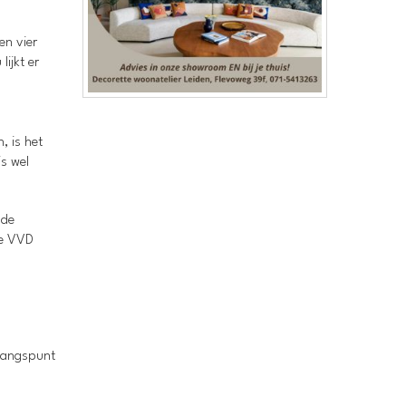
en vier
ijkt er
, is het
is wel
lde
de VVD
tgangspunt