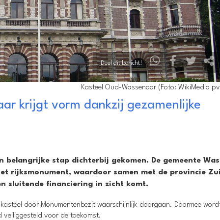
Deel dit bericht!
Kasteel Oud-Wassenaar (Foto: WikiMedia pvt
r krijgt vorm dankzij gezamenlijke
n belangrijke stap dichterbij gekomen. De gemeente Wa
 het rijksmonument, waardoor samen met de provincie Zu
 sluitende financiering in zicht komt.
 kasteel door Monumentenbezit waarschijnlijk doorgaan. Daarmee word
 veiliggesteld voor de toekomst.