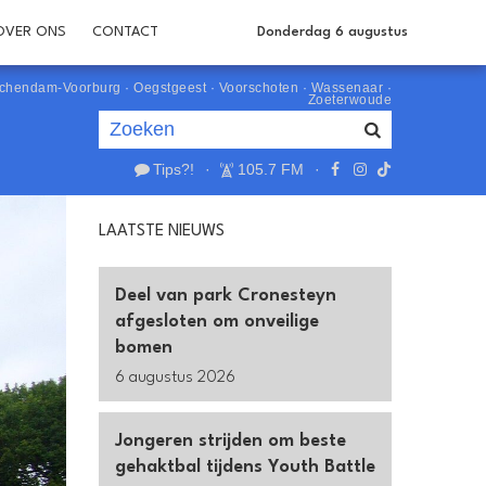
OVER ONS
CONTACT
Donderdag 6 augustus
schendam-Voorburg
·
Oegstgeest
·
Voorschoten
·
Wassenaar
·
Zoeterwoude
Tips?!
·
105.7 FM
·
Je luistert nu naar
uur 1 van 0
LAATSTE NIEUWS
«
Vorig uur
Volgend uur
»
Deel van park Cronesteyn
afgesloten om onveilige
bomen
6 augustus 2026
Jongeren strijden om beste
gehaktbal tijdens Youth Battle