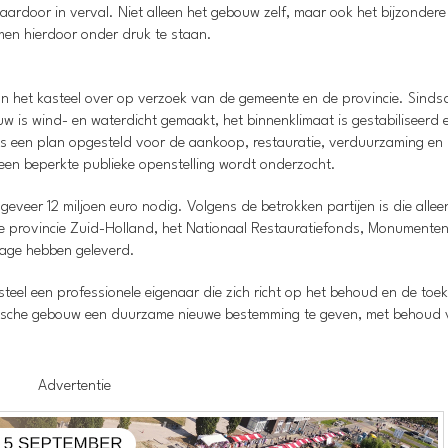
ardoor in verval. Niet alleen het gebouw zelf, maar ook het bijzondere
amen hierdoor onder druk te staan.
n het kasteel over op verzoek van de gemeente en de provincie. Sindsd
 is wind- en waterdicht gemaakt, het binnenklimaat is gestabiliseerd 
is een plan opgesteld voor de aankoop, restauratie, verduurzaming en
een beperkte publieke openstelling wordt onderzocht.
eveer 12 miljoen euro nodig. Volgens de betrokken partijen is die allee
 provincie Zuid-Holland, het Nationaal Restauratiefonds, Monumenten
rage hebben geleverd.
kasteel een professionele eigenaar die zich richt op het behoud en de toe
torische gebouw een duurzame nieuwe bestemming te geven, met behoud
Advertentie