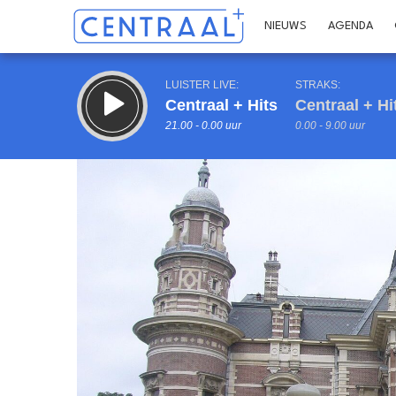
NIEUWS
AGENDA
LUISTER LIVE:
STRAKS:
Centraal + Hits
Centraal + Hi
21.00 - 0.00 uur
0.00 - 9.00 uur
Inklappen