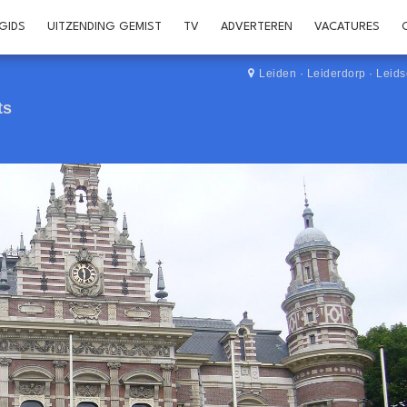
GIDS
UITZENDING GEMIST
TV
ADVERTEREN
VACATURES
Leiden
·
Leiderdorp
·
Leid
ts