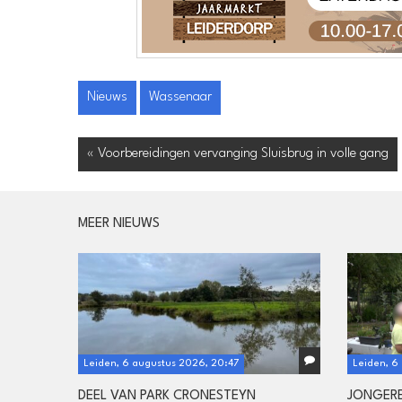
Nieuws
Wassenaar
« Voorbereidingen vervanging Sluisbrug in volle gang
MEER NIEUWS
Leiden, 6 augustus 2026, 20:47
Leiden, 6
DEEL VAN PARK CRONESTEYN
JONGERE