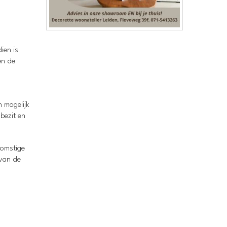
ien is
en de
n mogelijk
bezit en
komstige
 van de