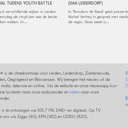
AL TIJDENS YOUTH BATTLE
(D66 LEIDERDORP)
it verschillende wijken in Leiden
In ‘Rondom de Raad' gaat present
ensdag de strijd aan wie de beste
Michel Verheij in gesprek met raad
kan maken. In...
de regio. Deze week is...
l+
is de streekomroep voor Leiden, Leiderdorp, Zoeterwoude,
S
en, Oegstgeest en Wassenaar. Wij brengen het nieuws uit de
S
a radio, televisie en online. Via de website en onze nieuwsapp kun
2
line luisteren naar onze radiozender en
kijken
naar onze
zender.
E
r
 is te ontvangen via 105.7 FM, DAB+ en digitaal. Op TV
e ons via Ziggo (40), KPN (1412) en ODIDO (820).