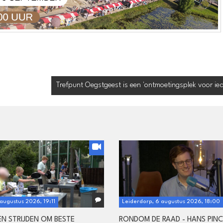
Trefpunt Oegstgeest is een 'ontmoetingsplek voor ied
 augustus 2026, 19:11
Leiderdorp, 6 augustus 2026, 18:00
N STRIJDEN OM BESTE
RONDOM DE RAAD - HANS PIN