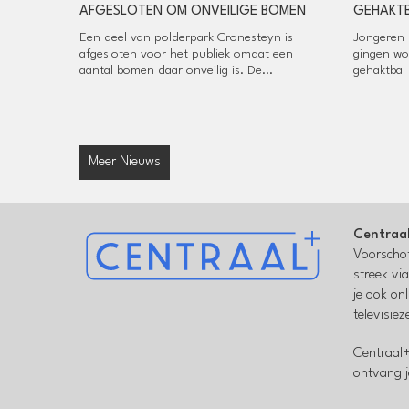
AFGESLOTEN OM ONVEILIGE BOMEN
GEHAKTB
Een deel van polderpark Cronesteyn is
Jongeren u
afgesloten voor het publiek omdat een
gingen wo
aantal bomen daar onveilig is. De...
gehaktbal 
Meer Nieuws
Centraa
Voorschot
streek vi
je ook on
televisie
Centraal+
ontvang j