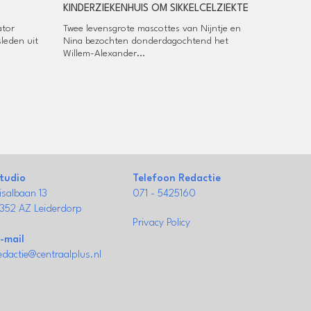
KINDERZIEKENHUIS OM SIKKELCELZIEKTE
ator
Twee levensgrote mascottes van Nijntje en
sleden uit
Nina bezochten donderdagochtend het
Willem-Alexander...
tudio
Telefoon Redactie
isalbaan 13
071 - 5425160
352 AZ Leiderdorp
Privacy Policy
-mail
edactie@centraalplus.nl