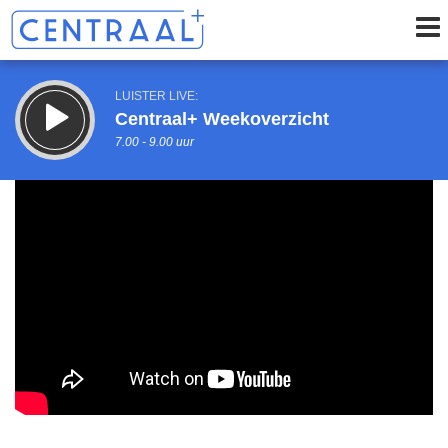
LUISTER LIVE:
Centraal+ Weekoverzicht
7.00 - 9.00 uur
STRAKS:
Centraal+ Johan
9.00 - 11.00 uur
uur 1 van 0
Vorig uur
Volgend uur
Inklappen