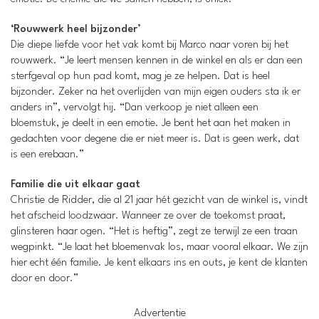
‘Rouwwerk heel bijzonder’
Die diepe liefde voor het vak komt bij Marco naar voren bij het
rouwwerk. “Je leert mensen kennen in de winkel en als er dan een
sterfgeval op hun pad komt, mag je ze helpen. Dat is heel
bijzonder. Zeker na het overlijden van mijn eigen ouders sta ik er
anders in”, vervolgt hij. “Dan verkoop je niet alleen een
bloemstuk, je deelt in een emotie. Je bent het aan het maken in
gedachten voor degene die er niet meer is. Dat is geen werk, dat
is een erebaan.”
Familie die uit elkaar gaat
Christie de Ridder, die al 21 jaar hét gezicht van de winkel is, vindt
het afscheid loodzwaar. Wanneer ze over de toekomst praat,
glinsteren haar ogen. “Het is heftig”, zegt ze terwijl ze een traan
wegpinkt. “Je laat het bloemenvak los, maar vooral elkaar. We zijn
hier echt één familie. Je kent elkaars ins en outs, je kent de klanten
door en door.”
Advertentie