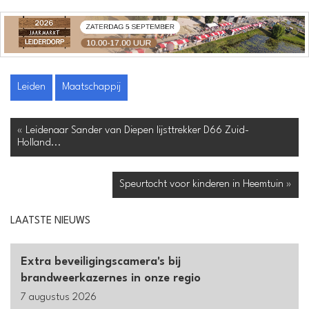
Leiden
Maatschappij
« Leidenaar Sander van Diepen lijsttrekker D66 Zuid-
Holland...
Speurtocht voor kinderen in Heemtuin »
LAATSTE NIEUWS
Extra beveiligingscamera's bij
brandweerkazernes in onze regio
7 augustus 2026