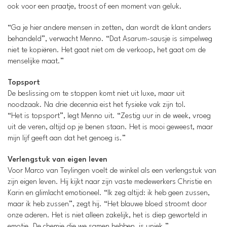
ook voor een praatje, troost of een moment van geluk.
“Ga je hier andere mensen in zetten, dan wordt de klant anders
behandeld”, verwacht Menno. “Dat Asarum-sausje is simpelweg
niet te kopiëren. Het gaat niet om de verkoop, het gaat om de
menselijke maat.”
Topsport
De beslissing om te stoppen komt niet uit luxe, maar uit
noodzaak. Na drie decennia eist het fysieke vak zijn tol.
“Het is topsport”, legt Menno uit. “Zestig uur in de week, vroeg
uit de veren, altijd op je benen staan. Het is mooi geweest, maar
mijn lijf geeft aan dat het genoeg is.”
Verlengstuk van eigen leven
Voor Marco van Teylingen voelt de winkel als een verlengstuk van
zijn eigen leven. Hij kijkt naar zijn vaste medewerkers Christie en
Karin en glimlacht emotioneel. “Ik zeg altijd: ik heb geen zussen,
maar ik heb zussen”, zegt hij. “Het blauwe bloed stroomt door
onze aderen. Het is niet alleen zakelijk, het is diep geworteld in
emotie. De chemie die we samen hebben, is uniek.”