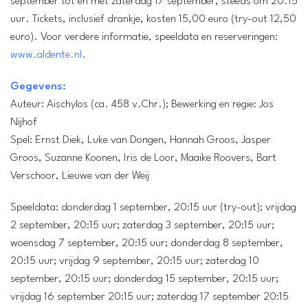
september tot en met zaterdag 17 september, steeds om 20.15
uur. Tickets, inclusief drankje, kosten 15,00 euro (try-out 12,50
euro). Voor verdere informatie, speeldata en reserveringen:
www.aldente.nl
.
Gegevens:
Auteur:
Aischylos (ca. 458 v.Chr.);
Bewerking en regie:
Jos
Nijhof
Spel:
Ernst Diek, Luke van Dongen, Hannah Groos, Jasper
Groos, Suzanne Koonen, Iris de Loor, Maaike Roovers, Bart
Verschoor, Lieuwe van der Weij
Speeldata:
donderdag 1 september, 20:15 uur (try-out); vrijdag
2 september, 20:15 uur; zaterdag 3 september, 20:15 uur;
woensdag 7 september, 20:15 uur; donderdag 8 september,
20:15 uur; vrijdag 9 september, 20:15 uur; zaterdag 10
september, 20:15 uur; donderdag 15 september, 20:15 uur;
vrijdag 16 september 20:15 uur; zaterdag 17 september 20:15