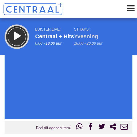
LUISTER LIVE:
STRAKS:
Centraal + Hits
Yvesning
0.00 - 18.00 uur
18.00 - 20.00 uur
uur 1 van 0
Vorig uur
Volgend uur
Inklappen
Deel dit agenda item!