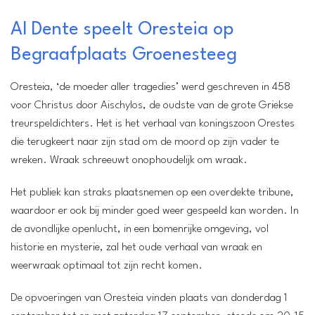
Al Dente speelt Oresteia op
Locatie:
Locatietheater
Begraafplaats Groenesteeg
Begraafplaats Groenesteeg
Leiden
Oresteia, ‘de moeder aller tragedies’ werd geschreven in 458
www.aldente.nl
voor Christus door Aischylos, de oudste van de grote Griekse
Wanneer:
treurspeldichters. Het is het verhaal van koningszoon Orestes
1 september t/m 17 september
die terugkeert naar zijn stad om de moord op zijn vader te
Entree:
wreken. Wraak schreeuwt onophoudelijk om wraak.
15 euro - 12,50 euro
Het publiek kan straks plaatsnemen op een overdekte tribune,
waardoor er ook bij minder goed weer gespeeld kan worden. In
de avondlijke openlucht, in een bomenrijke omgeving, vol
historie en mysterie, zal het oude verhaal van wraak en
weerwraak optimaal tot zijn recht komen.
De opvoeringen van Oresteia vinden plaats van donderdag 1