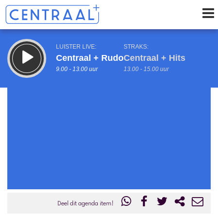
LUISTER LIVE:
STRAKS:
Centraal + Rudo
Centraal + Hits
9.00 - 13.00 uur
13.00 - 15.00 uur
uur 1 van 0
Vorig uur
Volgend uur
Inklappen
Deel dit agenda item!