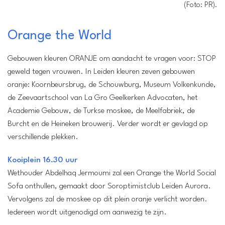
(Foto: PR).
Orange the World
Gebouwen kleuren ORANJE om aandacht te vragen voor: STOP
geweld tegen vrouwen. In Leiden kleuren zeven gebouwen
Locatie:
oranje: Koornbeursbrug, de Schouwburg, Museum Volkenkunde,
Kooiplein en Stadhuis
de Zeevaartschool van La Gro Geelkerken Advocaten, het
Leiden
Academie Gebouw, de Turkse moskee, de Meelfabriek, de
Wanneer:
Burcht en de Heineken brouwerij. Verder wordt er gevlagd op
Vrijdag 25 november van 16.30 tot 20.00 uur
verschillende plekken.
Entree:
Gratis
Kooiplein 16.30 uur
Wethouder Abdelhaq Jermoumi zal een Orange the World Social
Sofa onthullen, gemaakt door Soroptimistclub Leiden Aurora.
Vervolgens zal de moskee op dit plein oranje verlicht worden.
Iedereen wordt uitgenodigd om aanwezig te zijn.