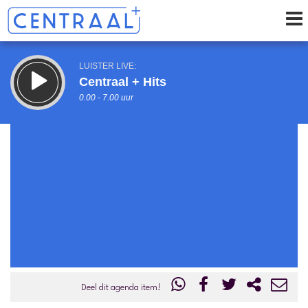
LUISTER LIVE:
Centraal + Hits
0.00 - 7.00 uur
STRAKS:
Centraal+ Weekoverzicht
7.00 - 9.00 uur
uur 1 van 0
Vorig uur
Volgend uur
Inklappen
Deel dit agenda item!