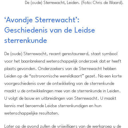
De (oude) Sterrewacht, Leiden. (Foto: Chris de Waard).
‘Avondje Sterrewacht’:
Geschiedenis van de Leidse
Locatie:
sterrenkunde
De (oude) Sterrewacht
Leiden
De (oude) Sterrewacht, recent gerestaureerd, staat symbool
Wanneer:
voor het baanbrekend wetenschappelijk onderzoek dat er heeft
Donderdag 1 december van 20.00 tot 22.45 uur
plaats gevonden. Onderzoekers van de Sterrewacht hebben
Entree:
Leiden op de “astronomische wereldkaart” gezet. Na een korte
4 euro per persoon (inclusief een kopje koffie of
voorgeschiedenis over de ontwikkeling van de sterrenkunde
thee)
maakt u de ontwikkelingen mee van de sterrenkunde in Leiden.
U volgt de bouw en uitbreidingen van Sterrewacht. U maakt
kennis met beroemde Leidse sterrenkundigen en hun
wetenschappelijke resultaten.
Later op de avond zullen de vrijwilligers van de werkgroep u de