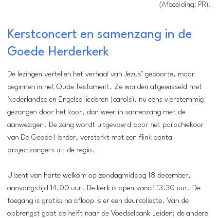
(Afbeelding: PR).
Kerstconcert en samenzang in de
Goede Herderkerk
De lezingen vertellen het verhaal van Jezus’ geboorte, maar
Locatie:
Goede Herderkerk
beginnen in het Oude Testament. Ze worden afgewisseld met
Zoeterwoude-Rijndijk
Nederlandse en Engelse liederen (carols), nu eens vierstemmig
Wanneer:
gezongen door het koor, dan weer in samenzang met de
Zondag 18 december van 14.00 tot 15.00 uur
aanwezigen. De zang wordt uitgevoerd door het parochiekoor
Entree:
van De Goede Herder, versterkt met een flink aantal
Gratis
projectzangers uit de regio.
U bent van harte welkom op zondagmiddag 18 december,
aanvangstijd 14.00 uur. De kerk is open vanaf 13.30 uur. De
toegang is gratis; na afloop is er een deurcollecte. Van de
opbrengst gaat de helft naar de Voedselbank Leiden; de andere