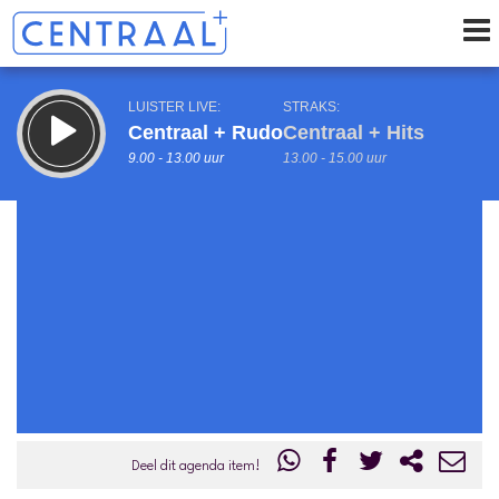
LUISTER LIVE:
STRAKS:
Centraal + Rudo
Centraal + Hits
9.00 - 13.00 uur
13.00 - 15.00 uur
uur 1 van 0
Vorig uur
Volgend uur
Inklappen
Deel dit agenda item!