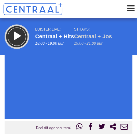
LUISTER LIVE:
STRAKS:
Centraal + Hits
Centraal + Jos
18.00 - 19.00 uur
19.00 - 21.00 uur
uur 1 van 0
Vorig uur
Volgend uur
Inklappen
Deel dit agenda item!