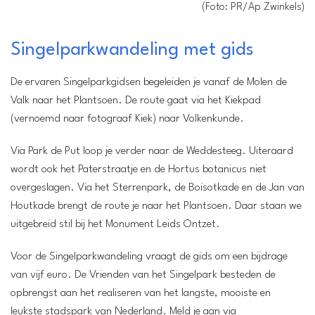
(Foto: PR/Ap Zwinkels)
Singelparkwandeling met gids
De ervaren Singelparkgidsen begeleiden je vanaf de Molen de
Valk naar het Plantsoen. De route gaat via het Kiekpad
Locatie:
(vernoemd naar fotograaf Kiek) naar Volkenkunde.
Molen de Valk
Leiden
Via Park de Put loop je verder naar de Weddesteeg. Uiteraard
Wanneer:
wordt ook het Paterstraatje en de Hortus botanicus niet
Zondag 12 maart van 14.00 tot 16.00 uur
overgeslagen. Via het Sterrenpark, de Boisotkade en de Jan van
Entree:
Houtkade brengt de route je naar het Plantsoen. Daar staan we
5 euro
uitgebreid stil bij het Monument Leids Ontzet.
Voor de Singelparkwandeling vraagt de gids om een bijdrage
van vijf euro. De Vrienden van het Singelpark besteden de
opbrengst aan het realiseren van het langste, mooiste en
leukste stadspark van Nederland. Meld je aan via