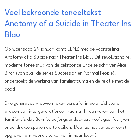
Veel bekroonde toneeltekst
Anatomy of a Suicide in Theater Ins
Blau
Locatie:
Theater Ins Blauw
Op woensdag 29 januari komt LENZ met de voorstelling
Wanneer:
Anatomy of a Suicide naar Theater Ins Blau. Dit revolutionaire,
Woensdag 29 januari
moderne toneelstuk van de bekroonde Engelse schrijver Alice
Entree:
Birch (van o.a. de series Succession en Normal People),
20 euro
onderzoekt de werking van familietrauma en de relatie met de
dood.
Drie generaties vrouwen raken verstrikt in de onzichtbare
draden van intergenerationeel trauma. In de muren van het
familiehuis dat Bonnie, de jongste dochter, heeft geërfd, lijken
onderdrukte spoken op te duiken. Moet ze het verleden eerst
opgraven om vooruit te kunnen in haar leven?