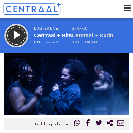
LUISTER LIVE:
STRAKS:
Centraal + Hits
Centraal + Rudo
0.00 - 9.00 uur
9.00 - 13.00 uur
uur 1 van 0
Vorig uur
Volgend uur
Inklappen
Deel dit agenda item!