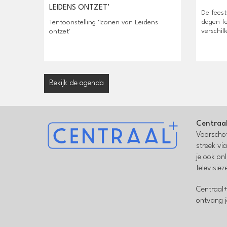
LEIDENS ONTZET’
De feest
dagen fe
Tentoonstelling ‘Iconen van Leidens
verschill
ontzet'
Bekijk de agenda
Centraa
Voorschot
streek vi
je ook on
televisie
Centraal+
ontvang j