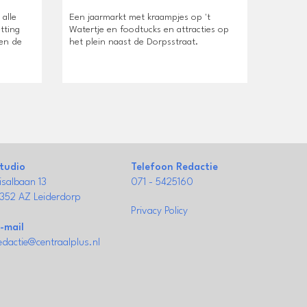
alle
Een jaarmarkt met kraampjes op 't
tting
Watertje en foodtucks en attracties op
en de
het plein naast de Dorpsstraat.
tudio
Telefoon Redactie
isalbaan 13
071 - 5425160
352 AZ Leiderdorp
Privacy Policy
-mail
edactie@centraalplus.nl