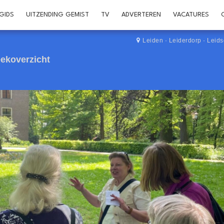
GIDS
UITZENDING GEMIST
TV
ADVERTEREN
VACATURES
Leiden
·
Leiderdorp
·
Leid
ekoverzicht