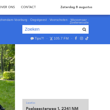
OVER ONS
CONTACT
Zaterdag 8 augustus
schendam-Voorburg
·
Oegstgeest
·
Voorschoten
·
Wassenaar
·
Zoeterwoude
Tips?!
·
105.7 FM
·
Je luistert nu naar
uur 1 van 0
«
Vorig uur
Volgend uur
»
Locatie:
Poelgeesterweg 1, 2341 NM