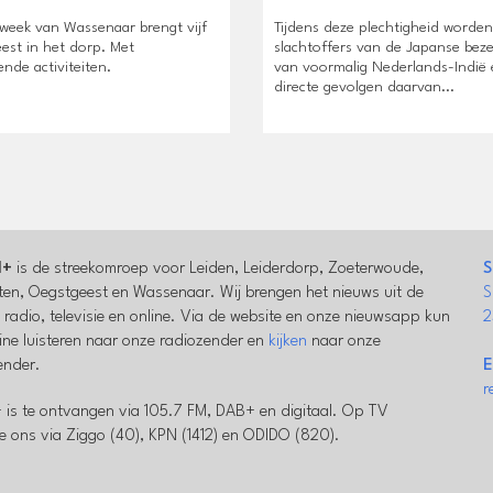
week van Wassenaar brengt vijf
Tijdens deze plechtigheid worden 
est in het dorp. Met
slachtoffers van de Japanse beze
ende activiteiten.
van voormalig Nederlands-Indië 
directe gevolgen daarvan...
l+
is de streekomroep voor Leiden, Leiderdorp, Zoeterwoude,
S
en, Oegstgeest en Wassenaar. Wij brengen het nieuws uit de
S
a radio, televisie en online. Via de website en onze nieuwsapp kun
2
line luisteren naar onze radiozender en
kijken
naar onze
zender.
E
r
 is te ontvangen via 105.7 FM, DAB+ en digitaal. Op TV
e ons via Ziggo (40), KPN (1412) en ODIDO (820).