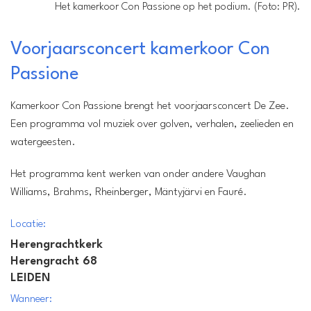
Het kamerkoor Con Passione op het podium. (Foto: PR).
Voorjaarsconcert kamerkoor Con
Passione
Locatie:
Herengrachtkerk
Kamerkoor Con Passione brengt het voorjaarsconcert De Zee.
Herengracht 68
Een programma vol muziek over golven, verhalen, zeelieden en
LEIDEN
watergeesten.
Wanneer:
Zaterdag 13 juni van 20.00 tot 22.00 uur
Het programma kent werken van onder andere Vaughan
Entree:
Williams, Brahms, Rheinberger, Mäntyjärvi en Fauré.
17,50
Locatie:
Herengrachtkerk
Herengracht 68
LEIDEN
Wanneer: