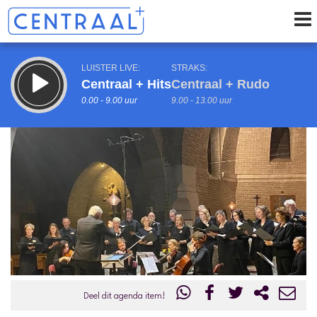
LUISTER LIVE:
STRAKS:
Centraal + Hits
Centraal + Rudo
0.00 - 9.00 uur
9.00 - 13.00 uur
uur 1 van 0
Vorig uur
Volgend uur
Inklappen
Deel dit agenda item!