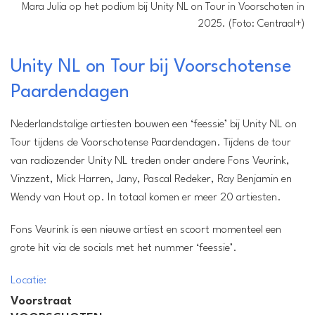
Mara Julia op het podium bij Unity NL on Tour in Voorschoten in
2025. (Foto: Centraal+)
Unity NL on Tour bij Voorschotense
Paardendagen
Nederlandstalige artiesten bouwen een ‘feessie’ bij Unity NL on
Tour tijdens de Voorschotense Paardendagen. Tijdens de tour
Locatie:
Voorstraat
van radiozender Unity NL treden onder andere Fons Veurink,
VOORSCHOTEN
Vinzzent, Mick Harren, Jany, Pascal Redeker, Ray Benjamin en
Wanneer:
Wendy van Hout op. In totaal komen er meer 20 artiesten.
25 juli t/m 26 juli
Entree:
Fons Veurink is een nieuwe artiest en scoort momenteel een
Gratis
grote hit via de socials met het nummer ‘feessie’.
Locatie:
Voorstraat