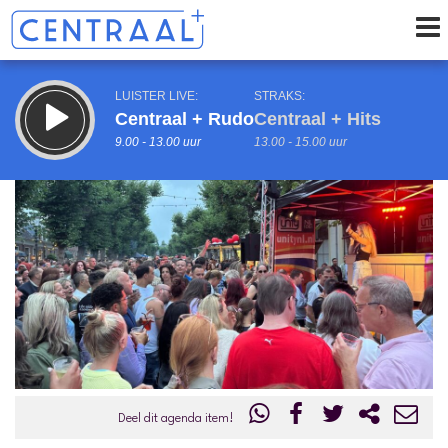
LUISTER LIVE:
STRAKS:
Centraal + Rudo
Centraal + Hits
9.00 - 13.00 uur
13.00 - 15.00 uur
uur 1 van 0
Vorig uur
Volgend uur
Inklappen
Deel dit agenda item!