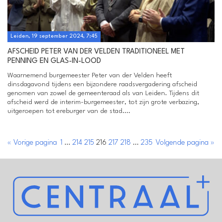
Leiden, 19 september 2024, 7:45
AFSCHEID PETER VAN DER VELDEN TRADITIONEEL MET
PENNING EN GLAS-IN-LOOD
Waarnemend burgemeester Peter van der Velden heeft
dinsdagavond tijdens een bijzondere raadsvergadering afscheid
genomen van zowel de gemeenteraad als van Leiden. Tijdens dit
afscheid werd de interim-burgemeester, tot zijn grote verbazing,
uitgeroepen tot ereburger van de stad....
« Vorige pagina
1
…
214
215
216
217
218
…
235
Volgende pagina »