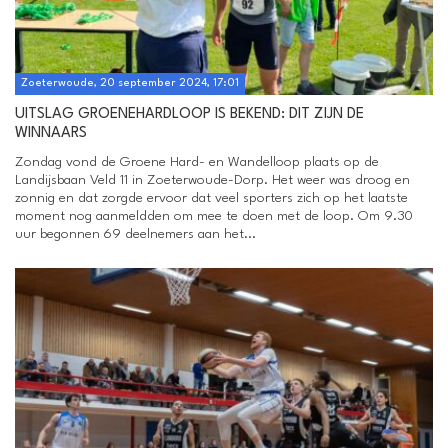
Zoeterwoude, 20 september 2024, 17:01
UITSLAG GROENEHARDLOOP IS BEKEND: DIT ZIJN DE
WINNAARS
Zondag vond de Groene Hard- en Wandelloop plaats op de
Landijsbaan Veld 11 in Zoeterwoude-Dorp. Het weer was droog en
zonnig en dat zorgde ervoor dat veel sporters zich op het laatste
moment nog aanmeldden om mee te doen met de loop. Om 9.30
uur begonnen 69 deelnemers aan het...