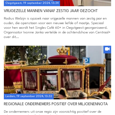
Oegstgeest, 19 september 2024, 13:34
VRIJGEZELLE MANNEN VANAF ZESTIG JAAR GEZOCHT
Radius Welzijn is opzoek naar vrijgezelle mannen van zestig jaar en
ouder, die openstaan voor een nieuwe liefde of maatje. Speciaal
voor hen wordt het Singles Café 60+ in Oegstgeest georganiseerd.
Organisator Ivonne Janka vertelde in de ochtendshow van Centraal+
over dit...
Leiden, 19 september 2024, 13:32
REGIONALE ONDERNEMERS POSITIEF OVER MILJOENENNOTA
De ondernemers uit onze regio zijn voorzichtig positief over de