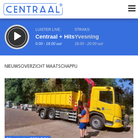
LUISTER LIVE:
STRAKS:
Centraal + Hits
Yvesning
0.00 - 18.00 uur
18.00 - 20.00 uur
NIEUWSOVERZICHT MAATSCHAPPIJ
uur 1 van 0
Vorig uur
Volgend uur
Inklappen