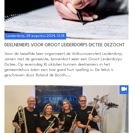
Leiderdorp, 28 augustus 2024, 13:18
DEELNEMERS VOOR GROOT LEIDERDORPS DICTEE GEZOCHT
Voor de twaalfde keer organiseert de Volksuniversiteit Leiderdorp,
samen met de gemeente, binnenkort weer een Groot Leiderdorps
Dictee. Op woensdag 16 oktober kunnen deelnemers in het
gemeentehuis laten zien hoe goed hun spelling is. De tekst is
geschreven door Roland de Bonth,...