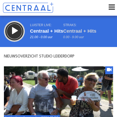
LUISTER LIVE:
STRAKS:
Centraal + Hits
Centraal + Hits
21.00 - 0.00 uur
0.00 - 9.00 uur
NIEUWSOVERZICHT STUDIO LEIDERDORP
uur 1 van 0
Vorig uur
Volgend uur
Inklappen