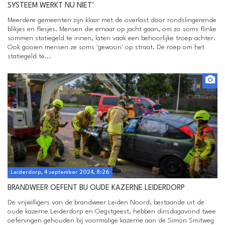
SYSTEEM WERKT NU NIET’
Meerdere gemeenten zijn klaar met de overlast door rondslingerende
blikjes en flesjes. Mensen die ernaar op jacht gaan, om zo soms flinke
sommen statiegeld te innen, laten vaak een behoorlijke troep achter.
Ook gooien mensen ze soms 'gewoon' op straat. De roep om het
statiegeld te...
Leiderdorp, 4 september 2024, 8:26
BRANDWEER OEFENT BIJ OUDE KAZERNE LEIDERDORP
De vrijwilligers van de brandweer Leiden Noord, bestaande uit de
oude kazerne Leiderdorp en Oegstgeest, hebben dinsdagavond twee
oefeningen gehouden bij voormalige kazerne aan de Simon Smitweg