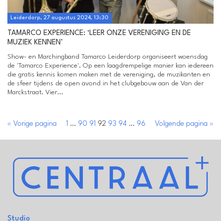
Leiderdorp, 27 augustus 2024, 13:30
TAMARCO EXPERIENCE: ‘LEER ONZE VERENIGING EN DE
MUZIEK KENNEN’
Show- en Marchingband Tamarco Leiderdorp organiseert woensdag
de 'Tamarco Experience'. Op een laagdrempelige manier kan iedereen
die gratis kennis komen maken met de vereniging, de muzikanten en
de sfeer tijdens de open avond in het clubgebouw aan de Van der
Marckstraat. Vier...
« Vorige pagina
1
…
90
91
92
93
94
…
96
Volgende pagina »
Studio