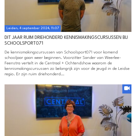
Leiden, 4 september 2024, 11:07
DIT JAAR RUIM DRIEHONDERD KENNISMAKINGSCURSUSSEN BIJ
SCHOOLSPORT071
De kennismakingscursussen van Schoolsport071 voor komend
schooljaar gaan weer beginnen. Voorzitter Sander van Weerlee-
Feenstra vertelt in de Centraal + Ochtendshow waarom de
kennismakingscursussen zo belangrijk zijn voor de jeugd in de Leidse
regio. Er zijn ruim driehonderd...