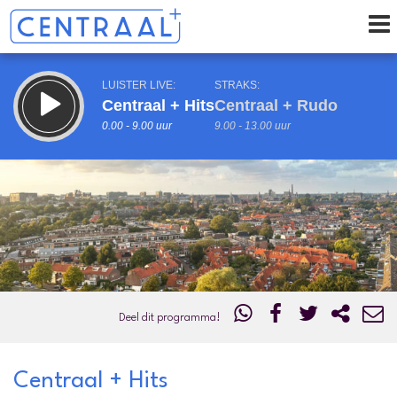
LUISTER LIVE:
STRAKS:
Centraal + Hits
Centraal + Rudo
0.00 - 9.00 uur
9.00 - 13.00 uur
uur 1 van 0
Vorig uur
Volgend uur
Inklappen
Deel dit programma!
Centraal + Hits