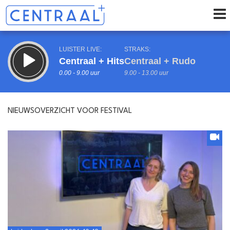
LUISTER LIVE:
STRAKS:
Centraal + Hits
Centraal + Rudo
0.00 - 9.00 uur
9.00 - 13.00 uur
NIEUWSOVERZICHT VOOR FESTIVAL
uur 1 van 0
Vorig uur
Volgend uur
Inklappen