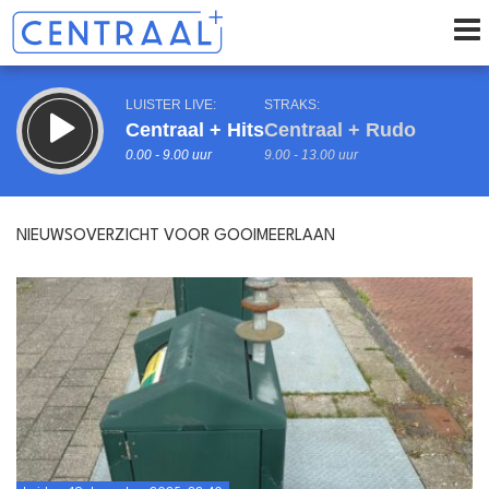
LUISTER LIVE:
STRAKS:
Centraal + Hits
Centraal + Rudo
0.00 - 9.00 uur
9.00 - 13.00 uur
NIEUWSOVERZICHT VOOR GOOIMEERLAAN
uur 1 van 0
Vorig uur
Volgend uur
Inklappen