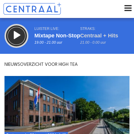
LUISTER LIVE:
STRAKS:
Mixtape Non-Stop
Centraal + Hits
19.00 - 21.00 uur
21.00 - 0.00 uur
NIEUWSOVERZICHT VOOR HIGH TEA
uur 1 van 0
Vorig uur
Volgend uur
Inklappen