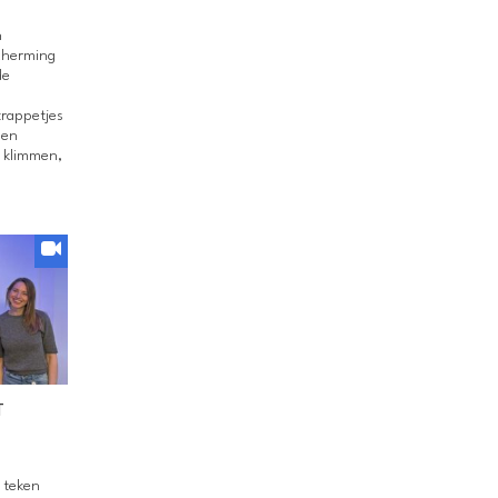
n
scherming
de
trappetjes
 en
 klimmen,
T
t teken