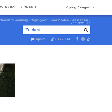
OVER ONS
CONTACT
Vrijdag 7 augustus
schendam-Voorburg
·
Oegstgeest
·
Voorschoten
·
Wassenaar
·
Zoeterwoude
Tips?!
·
105.7 FM
·
Je luistert nu naar
uur 1 van 0
«
Vorig uur
Volgend uur
»