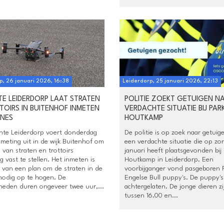
p, 26 januari 2026, 16:38
Leiderdorp, 25 januari 2026, 22:13
E LEIDERDORP LAAT STRATEN
POLITIE ZOEKT GETUIGEN N
TOIRS IN BUITENHOF INMETEN
VERDACHTE SITUATIE BIJ PAR
NES
HOUTKAMP
te Leiderdorp voert donderdag
De politie is op zoek naar getuig
meting uit in de wijk Buitenhof om
een verdachte situatie die op z
 van straten en trottoirs
januari heeft plaatsgevonden bij
 vast te stellen. Het inmeten is
Houtkamp in Leiderdorp. Een
 van een plan om de straten in de
voorbijganger vond pasgeboren 
 nodig op te hogen. De
Engelse Bull puppy's. De puppy'
eden duren ongeveer twee uur,...
achtergelaten. De jonge dieren zi
tussen 16.00 en...