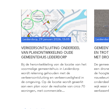
Leiderdorp, 29 januari 2026, 13:05
Leiderdor
VERKEERSONTSLUITING ONDERDEEL
GEMEENT
VAN PLANONTWIKKELING OUDE
EN TROT
GEMEENTEHUIS LEIDERDORP
MET DRO
Bij de herontwikkeling van de locatie van het
De gemeen
voormalige gemeentehuis in Leiderdorp
een drone
wordt rekening gehouden met de
de hoogte
verkeersontsluiting en verkeersveiligheid in
nauwkeurig
de omgeving. Op de locatie wordt gewerkt
onderdeel
aan een plan voor de realisatie van circa 70
wijk waar
woningen, met commerciële...
werkzaamh