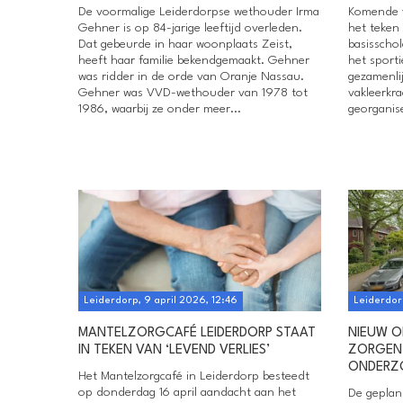
De voormalige Leiderdorpse wethouder Irma
Komende v
Gehner is op 84-jarige leeftijd overleden.
het teken 
Dat gebeurde in haar woonplaats Zeist,
basisscho
heeft haar familie bekendgemaakt. Gehner
het sport
was ridder in de orde van Oranje Nassau.
gezamenli
Gehner was VVD-wethouder van 1978 tot
vakleerkr
1986, waarbij ze onder meer...
georganise
Leiderdorp, 9 april 2026, 12:46
Leiderdor
MANTELZORGCAFÉ LEIDERDORP STAAT
NIEUW O
IN TEKEN VAN ‘LEVEND VERLIES’
ZORGEN
ONDERZ
Het Mantelzorgcafé in Leiderdorp besteedt
op donderdag 16 april aandacht aan het
De geplan