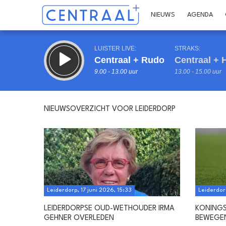
NIEUWS
AGENDA
LUISTER LIVE:
STRAKS:
Centraal + Rudo
Centraal + H
9.00 - 13.00 uur
13.00 - 15.00 uur
NIEUWSOVERZICHT VOOR LEIDERDORP
Inklappen
Leiderdorp, 17 juni 2026, 15:33
Leiderdorp
LEIDERDORPSE OUD-WETHOUDER IRMA
KONINGS
GEHNER OVERLEDEN
BEWEGE