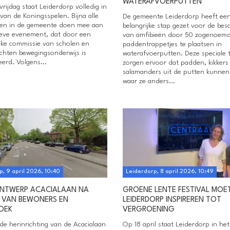
WATERAFVOERPUTTEN
rijdag staat Leiderdorp volledig in
van de Koningsspelen. Bijna alle
De gemeente Leiderdorp heeft ee
len in de gemeente doen mee aan
belangrijke stap gezet voor de be
ieve evenement, dat door een
van amfibieën door 50 zogenoem
jke commissie van scholen en
paddentrappetjes te plaatsen in
achten bewegingsonderwijs is
waterafvoerputten. Deze speciale 
erd. Volgens...
zorgen ervoor dat padden, kikkers
salamanders uit de putten kunnen
waar ze anders...
p, 9 april 2026, 10:40
Leiderdorp, 8 april 2026, 10:49
NTWERP ACACIALAAN NA
GROENE LENTE FESTIVAL MOE
 VAN BEWONERS EN
LEIDERDORP INSPIREREN TOT
OEK
VERGROENING
de herinrichting van de Acacialaan
Op 18 april staat Leiderdorp in he