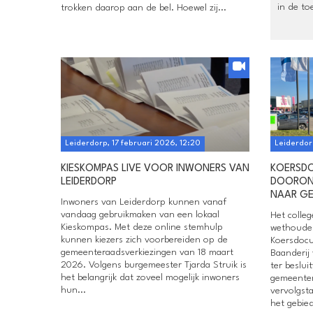
in de to
trokken daarop aan de bel. Hoewel zij...
Leiderdorp, 17 februari 2026, 12:20
Leiderdor
KIESKOMPAS LIVE VOOR INWONERS VAN
KOERSD
LEIDERDORP
DOORONT
NAAR GE
Inwoners van Leiderdorp kunnen vanaf
vandaag gebruikmaken van een lokaal
Het colle
Kieskompas. Met deze online stemhulp
wethouder
kunnen kiezers zich voorbereiden op de
Koersdocu
gemeenteraadsverkiezingen van 18 maart
Baanderij 
2026. Volgens burgemeester Tjarda Struik is
ter beslu
het belangrijk dat zoveel mogelijk inwoners
gemeenter
hun...
vervolgst
het gebied