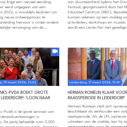
orp krijgt een nieuwe wending.
van duurzaamheid tijdens het Gr
er werd uitgegaan van een
Festival, georganiseerd door het M
it 2022, is inmiddels besloten om
Educatief Centrum (MEC). Bezoeke
dig nieuw ontwerpproces te
kunnen rekenen op een middag vo
anleiding hiervoor is onder andere
activiteiten, workshops en muziek.
kelijke vervanging van de...
wordt een Lente-Fair met gezellige 
p, 19 maart 2026, 13:02
Leiderdorp, 17 maart 2026, 15:14
NKS-PVDA BOEKT GROTE
HERMAN ROMEIJN KLAAR VOOR
N LEIDERDORP: ‘LOON NAAR
RAADSPERIODE IN LEIDERDORP
Herman Romeijn stelt zich opnieu
beschikbaar als wethouder een vo
s-PvdA is de grote winnaar van
raadsperiode. Als de LPL opnieuw 
teraadsverkiezingen in
uitmaken van de coalitie, kan hij zi
p. De partij behaalde ruim 3.200
werkzaamheden voor de gemeent
n groeit naar zes zetels. Daarmee