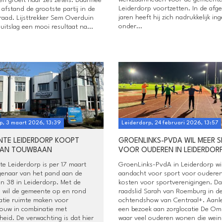
Leiderdorp voortzetten. In de afg
 afstand de grootste partij in de
jaren heeft hij zich nadrukkelijk in
aad. Lijsttrekker Sem Overduin
onder...
itslag een mooi resultaat na...
p, 3 maart 2026, 13:39
Leiderdorp, 24 februari 2026, 13:57
TE LEIDERDORP KOOPT
GROENLINKS-PVDA WIL MEER 
AAN TOUWBAAN
VOOR OUDEREN IN LEIDERDOR
e Leiderdorp is per 17 maart
GroenLinks-PvdA in Leiderdorp wi
genaar van het pand aan de
aandacht voor sport voor ouderen
n 38 in Leiderdorp. Met de
kosten voor sportverenigingen. Da
 wil de gemeente op en rond
raadslid Sarah van Roemburg in d
atie ruimte maken voor
ochtendshow van Centraal+. Aanle
ouw in combinatie met
een bezoek aan zorglocatie De Om
gheid. De verwachting is dat hier
waar veel ouderen wonen die wein