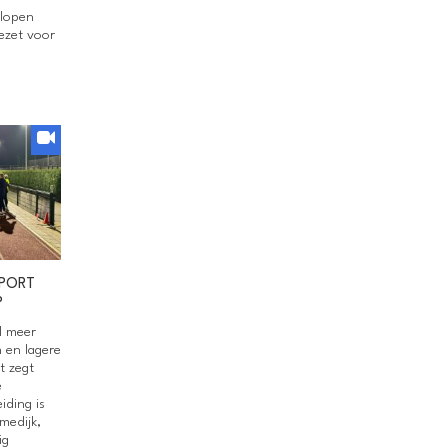
elopen
gezet voor
SPORT
P
l meer
 en lagere
t zegt
e
iding is
medijk,
ig