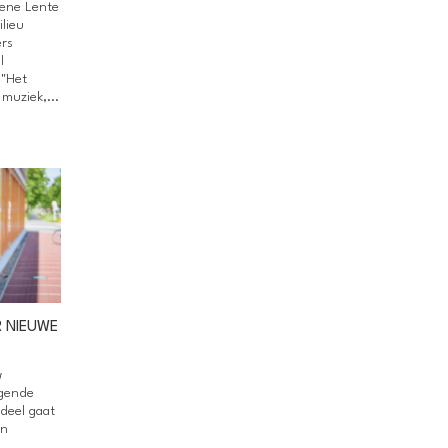
oene Lente
ilieu
rs
l
 "Het
muziek,...
 NIEUWE
w
lgende
deel gaat
jn
e