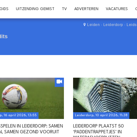
GIDS
UITZENDING GEMIST
TV
ADVERTEREN
VACATURES
Leiden
·
Leiderdorp
·
Leid
its
, 16 april 2026, 13:55
Leiderdorp, 10 april 2026, 11:38
SPELEN IN LEIDERDORP: SAMEN
LEIDERDORP PLAATST 50
N, SAMEN GEZOND VOORUIT
‘PADDENTRAPPETJES’ IN