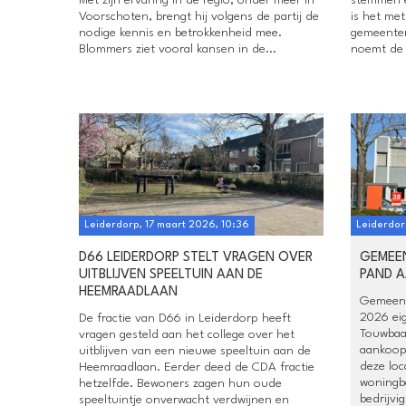
Voorschoten, brengt hij volgens de partij de
is het met
nodige kennis en betrokkenheid mee.
gemeenter
Blommers ziet vooral kansen in de...
noemt de u
Leiderdorp, 17 maart 2026, 10:36
Leiderdor
D66 LEIDERDORP STELT VRAGEN OVER
GEMEEN
UITBLIJVEN SPEELTUIN AAN DE
PAND 
HEEMRAADLAAN
Gemeent
2026 ei
De fractie van D66 in Leiderdorp heeft
Touwbaa
vragen gesteld aan het college over het
aankoop
uitblijven van een nieuwe speeltuin aan de
deze loc
Heemraadlaan. Eerder deed de CDA fractie
woningb
hetzelfde. Bewoners zagen hun oude
bedrijvi
speeltuintje onverwacht verdwijnen en