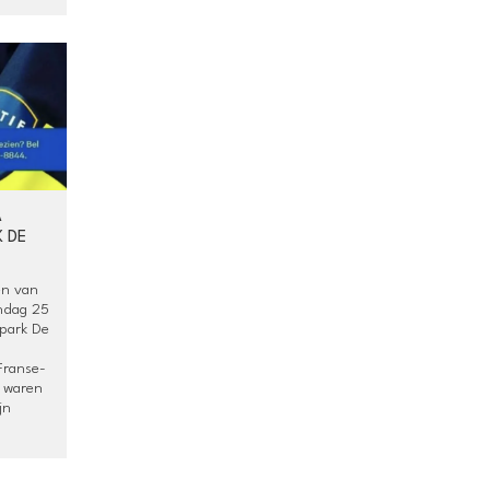
A
K DE
en van
ondag 25
 park De
Franse-
s waren
jn