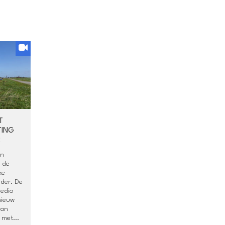
T
TING
R
en
 de
ke
lder. De
medio
nieuw
van
met...