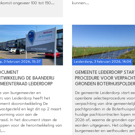
ekomst ongeveer 100 tot 150...
kunnen...
p, 3 februari 2026, 15:37
Leiderdorp, 3 februari 2026, 14:04
OCUMENT
GEMEENTE LEIDERDORP STAR
WIKKELING DE BAANDERIJ
PROCEDURE VOOR VERPACH
MEENTERAAD LEIDERDORP
GRONDEN BOTERHUISPOLDE
ge van burgemeester en
De gemeente Leiderdorp start e
s van Leiderdorp heeft het
openbare selectieprocedure voor
ment doorontwikkeling De
verpachting van drie gemeentelij
vastgesteld en legt dit op 2 maart
pachtgronden in de Boterhuispo
itvorming voor aan de
huidige pachtcontracten lopen 
aad. In het document staan de
2026 af, waarna de gronden op
appen voor de herontwikkeling van
worden uitgegeven. Het college 
,...
burgemeester en wethouders zet 