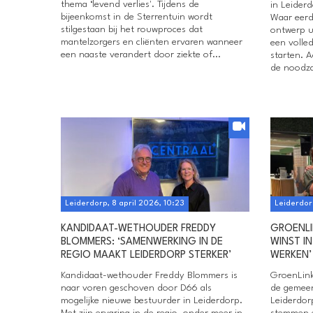
thema ‘levend verlies'. Tijdens de
in Leiderd
bijeenkomst in de Sterrentuin wordt
Waar eerd
stilgestaan bij het rouwproces dat
ontwerp u
mantelzorgers en cliënten ervaren wanneer
een volle
een naaste verandert door ziekte of...
starten. A
de noodza
Leiderdorp, 8 april 2026, 10:23
Leiderdor
KANDIDAAT-WETHOUDER FREDDY
GROENLI
BLOMMERS: ‘SAMENWERKING IN DE
WINST I
REGIO MAAKT LEIDERDORP STERKER’
WERKEN’
Kandidaat-wethouder Freddy Blommers is
GroenLink
naar voren geschoven door D66 als
de gemeen
mogelijke nieuwe bestuurder in Leiderdorp.
Leiderdor
Met zijn ervaring in de regio, onder meer in
stemmen e