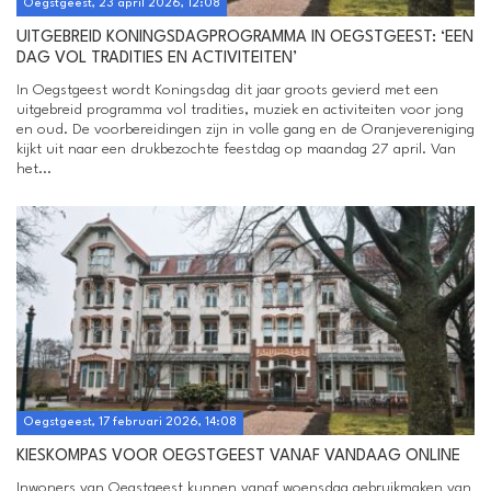
Oegstgeest, 23 april 2026, 12:08
UITGEBREID KONINGSDAGPROGRAMMA IN OEGSTGEEST: ‘EEN
DAG VOL TRADITIES EN ACTIVITEITEN’
In Oegstgeest wordt Koningsdag dit jaar groots gevierd met een
uitgebreid programma vol tradities, muziek en activiteiten voor jong
en oud. De voorbereidingen zijn in volle gang en de Oranjevereniging
kijkt uit naar een drukbezochte feestdag op maandag 27 april. Van
het...
Oegstgeest, 17 februari 2026, 14:08
KIESKOMPAS VOOR OEGSTGEEST VANAF VANDAAG ONLINE
Inwoners van Oegstgeest kunnen vanaf woensdag gebruikmaken van