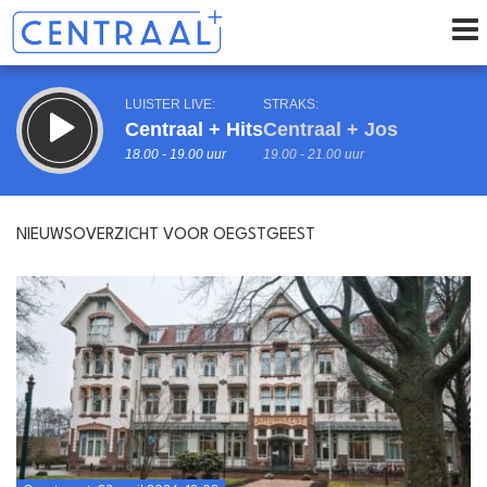
LUISTER LIVE:
STRAKS:
Centraal + Hits
Centraal + Jos
18.00 - 19.00 uur
19.00 - 21.00 uur
NIEUWSOVERZICHT VOOR OEGSTGEEST
uur 1 van 0
Vorig uur
Volgend uur
Inklappen