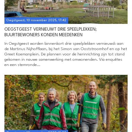
Oegstgeest, 10 november 2025, 17:42
OEGSTGEEST VERNIEUWT DRIE SPEELPLEKKEN;
BUURTBEWONERS KONDEN MEEDENKEN
In Oegstgeest worden binnenkort drie speelplekken vernieuwd: aan
de Martinus Nijhofflaan, bij het Simon van Ooststroomhof en op het
Greet Koemanplein. De plannen voor de herinrichting zijn tot stand
gekomen in nauwe samenwerking met omwonenden. Via enquêtes
en een stemronde...