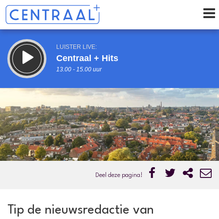
LUISTER LIVE:
Centraal + Hits
13.00 - 15.00 uur
STRAKS:
Centraal + De Middagshow
15.00 - 17.00 uur
uur 1 van 0
Vorig uur
Volgend uur
Inklappen
Deel deze pagina!
Tip de nieuwsredactie van