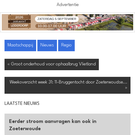
Advertentie
Maatschappij
Nieuws
Regio
« Groot onderhoud voor ophaalbrug Vlietland
Weekoverzicht week 31: 11-Bruggentocht door Zoeterwoudse...
»
LAATSTE NIEUWS
Eerder stroom aanvragen kan ook in
Zoeterwoude