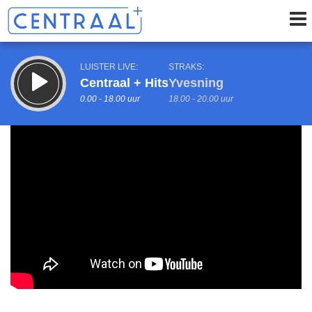
LUISTER LIVE:
STRAKS:
Centraal + Hits
Yvesning
0.00 - 18.00 uur
18.00 - 20.00 uur
uur 1 van 0
Vorig uur
Volgend uur
Inklappen