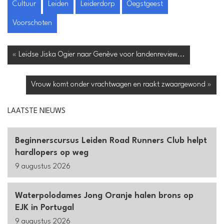
Cultuur
Leiden
Leiderdorp
Oegstgeest
Voorschoten
« Leidse Jiska Ogier naar Genève voor landenreview...
Vrouw komt onder vrachtwagen en raakt zwaargewond »
LAATSTE NIEUWS
Beginnerscursus Leiden Road Runners Club helpt
hardlopers op weg
9 augustus 2026
Waterpolodames Jong Oranje halen brons op
EJK in Portugal
9 augustus 2026