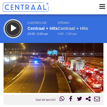
LUISTER LIVE:
STRAKS:
Centraal + Hits
Centraal + Hits
23.00 - 0.00 uur
0.00 - 7.00 uur
uur 1 van 0
Vorig uur
Volgend uur
Inklappen
Deel dit bericht!