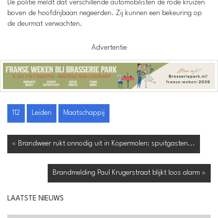
De politie meldt dat verschillende automobilisten de rode kruizen
boven de hoofdrijbaan negeerden. Zij kunnen een bekeuring op
de deurmat verwachten.
Advertentie
112
Leiden
Maatschappij
« Brandweer rukt onnodig uit in Kopermolen: spuitgasten...
Brandmelding Paul Krugerstraat blijkt loos alarm »
LAATSTE NIEUWS