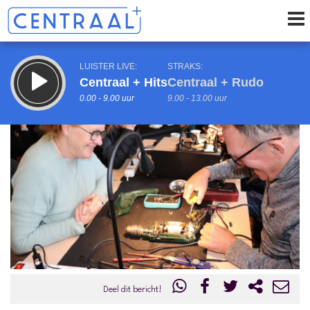
LUISTER LIVE:
STRAKS:
Centraal + Hits
Centraal + Rudo
0.00 - 9.00 uur
9.00 - 13.00 uur
uur 1 van 0
Vorig uur
Volgend uur
Inklappen
Deel dit bericht!