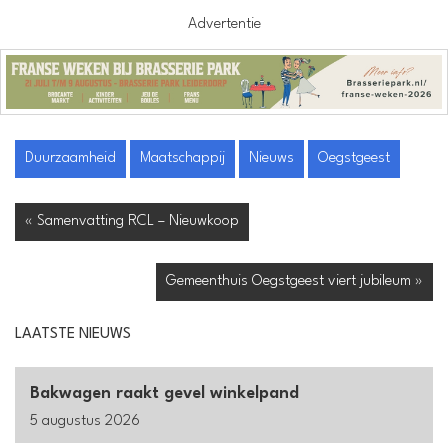
Advertentie
Duurzaamheid
Maatschappij
Nieuws
Oegstgeest
« Samenvatting RCL – Nieuwkoop
Gemeenthuis Oegstgeest viert jubileum »
LAATSTE NIEUWS
Bakwagen raakt gevel winkelpand
5 augustus 2026