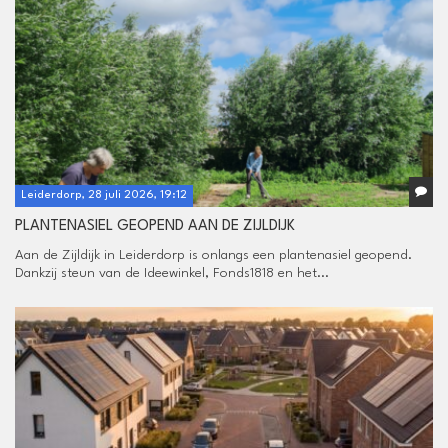
Leiderdorp, 28 juli 2026, 19:12
PLANTENASIEL GEOPEND AAN DE ZIJLDIJK
Aan de Zijldijk in Leiderdorp is onlangs een plantenasiel geopend.
Dankzij steun van de Ideewinkel, Fonds1818 en het...