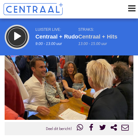
LUISTER LIVE:
STRAKS:
Centraal + Rudo
Centraal + Hits
9.00 - 13.00 uur
13.00 - 15.00 uur
uur 1 van 0
Vorig uur
Volgend uur
Inklappen
Deel dit bericht!