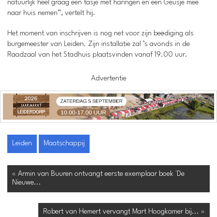
natuurlijk heel graag een tasje met haringen en een Geusje mee
naar huis nemen”, vertelt hij.
Het moment van inschrijven is nog net voor zijn beëdiging als
burgemeester van Leiden. Zijn installatie zal ’s avonds in de
Raadzaal van het Stadhuis plaatsvinden vanaf 19.00 uur.
Advertentie
Leiden
Maatschappij
« Armin van Buuren ontvangt eerste exemplaar boek 'De
Nieuwe...
Robert van Hemert vervangt Mart Hoogkamer bij... »