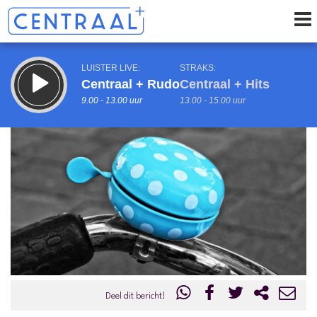
LUISTER LIVE:
STRAKS:
Centraal + Rudo
Centraal + Hits
9.00 - 13.00 uur
13.00 - 15.00 uur
uur 1 van 0
Vorig uur
Volgend uur
Inklappen
Deel dit bericht!