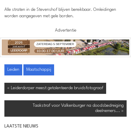
Alle straten in de Stevenshof blijven bereikbaar. Omleidingen
worden aangegeven met gele borden.
Advertentie
Leiden
Maatschappij
« Leiderdorper meest getalenteerde bruidsfotograaf
Taakstraf voor Valkenburger na doodsbedreiging
deelnemers... »
LAATSTE NIEUWS