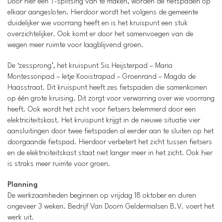
Door hier een T-splitsing van te maken, worden de fietspaden op
elkaar aangesloten. Hierdoor wordt het volgens de gemeente
duidelijker wie voorrang heeft en is het kruispunt een stuk
overzichtelijker. Ook komt er door het samenvoegen van de
wegen meer ruimte voor laagblijvend groen.
De ‘zessprong’, het kruispunt Sis Heijsterpad – Maria
Montessoripad – Ietje Kooistrapad – Groenrand – Magda de
Haasstraat. Dit kruispunt heeft zes fietspaden die samenkomen
op één grote kruising. Dit zorgt voor verwarring over wie voorrang
heeft. Ook wordt het zicht voor fietsers belemmerd door een
elektriciteitskast. Het kruispunt krijgt in de nieuwe situatie vier
aansluitingen door twee fietspaden al eerder aan te sluiten op het
doorgaande fietspad. Hierdoor verbetert het zicht tussen fietsers
en de elektriciteitskast staat niet langer meer in het zicht. Ook hier
is straks meer ruimte voor groen.
Planning
De werkzaamheden beginnen op vrijdag 18 oktober en duren
ongeveer 3 weken. Bedrijf Van Doorn Geldermalsen B.V. voert het
werk uit.