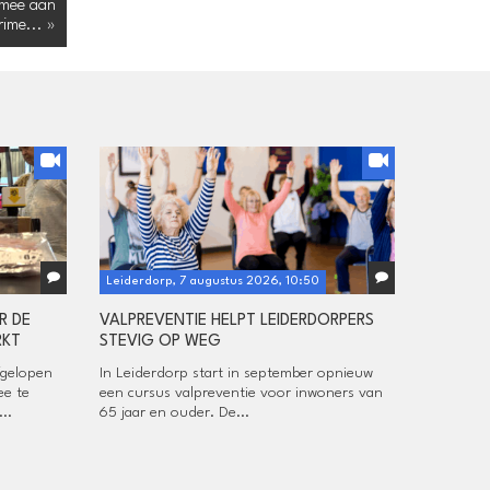
 mee aan
ime... »
Leiderdorp, 7 augustus 2026, 10:50
R DE
VALPREVENTIE HELPT LEIDERDORPERS
RKT
STEVIG OP WEG
fgelopen
In Leiderdorp start in september opnieuw
ee te
een cursus valpreventie voor inwoners van
..
65 jaar en ouder. De...