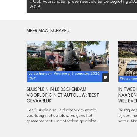
« Ook Voorschoten presenteert sluitende begroting 20
2028
MEER MAATSCHAPPIJ
Leidschendam-Voorburg, 8 augustus 2026,
10:41
Wassenaar
SLUISPLEIN IN LEIDSCHENDAM
IN TWEE
VOORLOPIG NIET AUTOLUW: 'BEST
NAAR EN
GEVAARLIJK'
WEL EVE
Het Sluisplein in Leidschendam wordt
"Ik zag ee
voorlopig niet autoluw. Volgens het
bij een me
gemeentebestuur ontbreken geschikte...
water. Maa