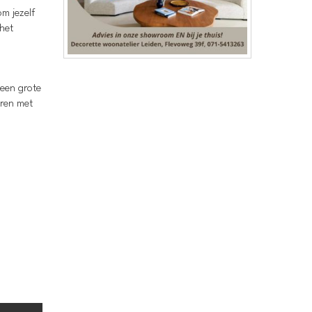
m jezelf
het
 een grote
eren met