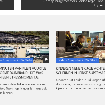
25-
Oproep burgemeesters Leidse regio: 'Doe
Cybercr
, 7 augustus 2026, 15:44
Leiden, 7 augustus 2026, 13:20
 MINUTEN VAN KLEIN VUURTJE
KINDEREN NEMEN KIJKJE ACHTE
ORME DUINBRAND: 'DIT WAS
SCHERMEN IN LEIDSE SUPERMA
N EEN STRESSMOMENTJE'
Kinderen uit Leiden Zuid kregen a
donderdag de kans om een dag m
rst een klein fikkie van een meter
kijken achter de schermen van een.
ter. Toen riep ik naar binnen: pak
r binnen...