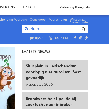
OVER ONS
CONTACT
Zaterdag 8 augustus
schendam-Voorburg
·
Oegstgeest
·
Voorschoten
·
Wassenaar
·
Zoeterwoude
Tips?!
·
105.7 FM
·
Je luistert nu naar
uur 1 van 0
LAATSTE NIEUWS
«
Vorig uur
Volgend uur
»
Sluisplein in Leidschendam
voorlopig niet autoluw: 'Best
gevaarlijk'
8 augustus 2026
Brandweer helpt politie bij
zoektocht naar inbreker