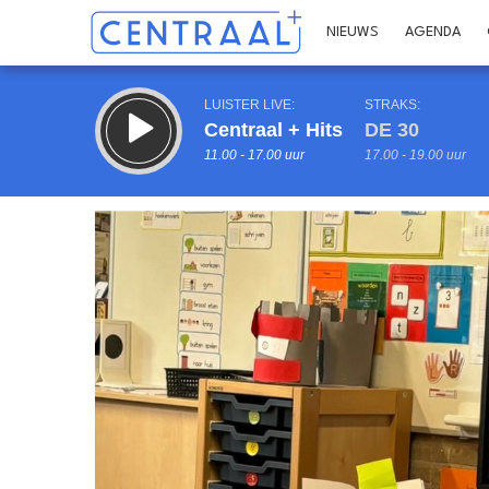
NIEUWS
AGENDA
LUISTER LIVE:
STRAKS:
Centraal + Hits
DE 30
11.00 - 17.00 uur
17.00 - 19.00 uur
Inklappen