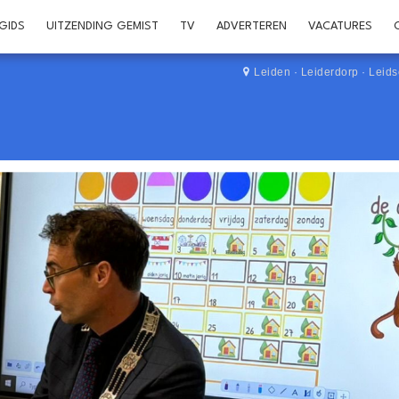
GIDS
UITZENDING GEMIST
TV
ADVERTEREN
VACATURES
Leiden
·
Leiderdorp
·
Leid