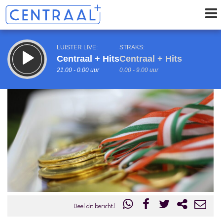
LUISTER LIVE:
STRAKS:
Centraal + Hits
Centraal + Hits
21.00 - 0.00 uur
0.00 - 9.00 uur
uur 1 van 0
Vorig uur
Volgend uur
Inklappen
Deel dit bericht!