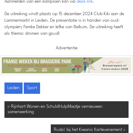
Aanmelden van een kampioen kan via
deze link
.
De uitreiking vindt plaats op 15 december 2024 Club Kiki aan de
Lammermarkt in Leiden. De presentatie is in handen van oud-
olympiërs Femke Dekker en Iefke van Belkum. De uitreiking heeft
als thema: dromen van goud!
Advertentie
Leiden
Sport
« Rijnhart Wonen en SchuldHulpMaatje vernieuwen
samenwerking
Rudo! bij het Kiwanis Kartevenement »