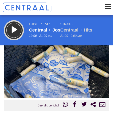
LUISTER LIVE:
STRAKS:
Centraal + Jos
Centraal + Hits
19.00 - 21.00 uur
21.00 - 0.00 uur
uur 1 van 0
Vorig uur
Volgend uur
Inklappen
Deel dit bericht!