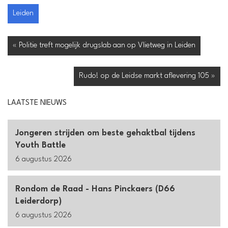
Leiden
« Politie treft mogelijk drugslab aan op Vlietweg in Leiden
Rudo! op de Leidse markt aflevering 105 »
LAATSTE NIEUWS
Jongeren strijden om beste gehaktbal tijdens
Youth Battle
6 augustus 2026
Rondom de Raad - Hans Pinckaers (D66
Leiderdorp)
6 augustus 2026