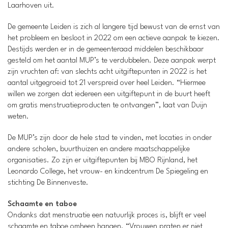
Laarhoven uit.
De gemeente Leiden is zich al langere tijd bewust van de ernst van
het probleem en besloot in 2022 om een actieve aanpak te kiezen.
Destijds werden er in de gemeenteraad middelen beschikbaar
gesteld om het aantal MUP’s te verdubbelen. Deze aanpak werpt
zijn vruchten af: van slechts acht uitgiftepunten in 2022 is het
aantal uitgegroeid tot 21 verspreid over heel Leiden. “Hiermee
willen we zorgen dat iedereen een uitgiftepunt in de buurt heeft
om gratis menstruatieproducten te ontvangen”, laat van Duijn
weten.
De MUP’s zijn door de hele stad te vinden, met locaties in onder
andere scholen, buurthuizen en andere maatschappelijke
organisaties. Zo zijn er uitgiftepunten bij MBO Rijnland, het
Leonardo College, het vrouw- en kindcentrum De Spiegeling en
stichting De Binnenveste.
Schaamte en taboe
Ondanks dat menstruatie een natuurlijk proces is, blijft er veel
schaamte en taboe omheen hangen. “Vrouwen praten er niet