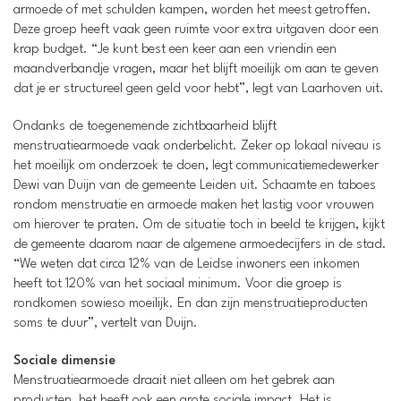
armoede of met schulden kampen, worden het meest getroffen.
Deze groep heeft vaak geen ruimte voor extra uitgaven door een
krap budget. “Je kunt best een keer aan een vriendin een
maandverbandje vragen, maar het blijft moeilijk om aan te geven
dat je er structureel geen geld voor hebt”, legt van Laarhoven uit.
Ondanks de toegenemende zichtbaarheid blijft
menstruatiearmoede vaak onderbelicht. Zeker op lokaal niveau is
het moeilijk om onderzoek te doen, legt communicatiemedewerker
Dewi van Duijn van de gemeente Leiden uit. Schaamte en taboes
rondom menstruatie en armoede maken het lastig voor vrouwen
om hierover te praten. Om de situatie toch in beeld te krijgen, kijkt
de gemeente daarom naar de algemene armoedecijfers in de stad.
“We weten dat circa 12% van de Leidse inwoners een inkomen
heeft tot 120% van het sociaal minimum. Voor die groep is
rondkomen sowieso moeilijk. En dan zijn menstruatieproducten
soms te duur”, vertelt van Duijn.
Sociale dimensie
Menstruatiearmoede draait niet alleen om het gebrek aan
producten, het heeft ook een grote sociale impact. Het is