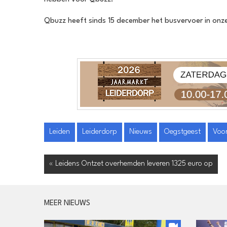
Qbuzz heeft sinds 15 december het busvervoer in onz
Leiden
Leiderdorp
Nieuws
Oegstgeest
Voo
« Leidens Ontzet overhemden leveren 1325 euro op
MEER NIEUWS