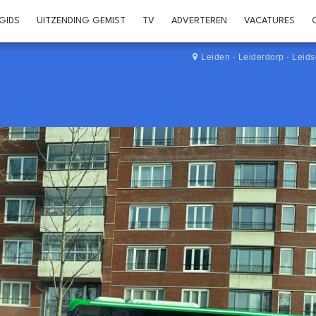
GIDS
UITZENDING GEMIST
TV
ADVERTEREN
VACATURES
Leiden
·
Leiderdorp
·
Leid