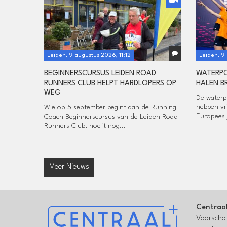
Leiden, 9 augustus 2026, 11:12
Leiden, 9
BEGINNERSCURSUS LEIDEN ROAD
WATERP
RUNNERS CLUB HELPT HARDLOPERS OP
HALEN B
WEG
De waterp
hebben vr
Wie op 5 september begint aan de Running
Europees 
Coach Beginnerscursus van de Leiden Road
Runners Club, hoeft nog...
Meer Nieuws
Centraa
Voorschot