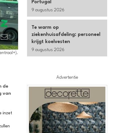
Portugal
9 augustus 2026
Te warm op
ziekenhuisafdeling: personeel
krijgt koelvesten
9 augustus 2026
entraal+).
Advertentie
n de
g van
e inzet
ullen