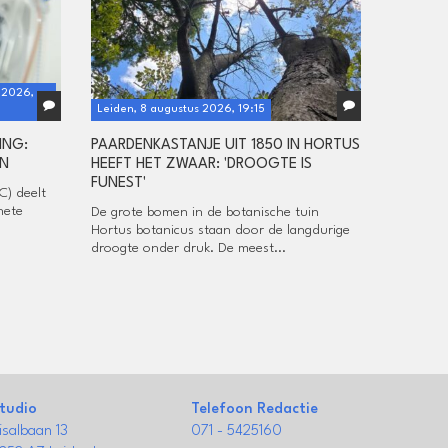
 2026,
Leiden, 8 augustus 2026, 19:15
ING:
PAARDENKASTANJE UIT 1850 IN HORTUS
EN
HEEFT HET ZWAAR: 'DROOGTE IS
FUNEST'
) deelt
hete
De grote bomen in de botanische tuin
Hortus botanicus staan door de langdurige
droogte onder druk. De meest...
tudio
Telefoon Redactie
isalbaan 13
071 - 5425160