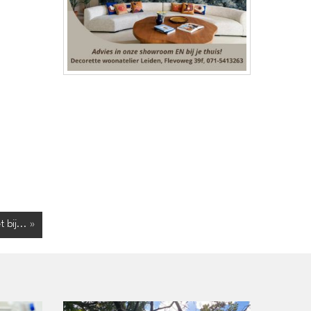
 bij... »