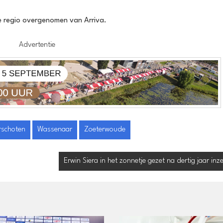
e regio overgenomen van Arriva.
Advertentie
rschoten
Wassenaar
Zoeterwoude
Erwin Siera in het zonnetje gezet na dertig jaar inzet