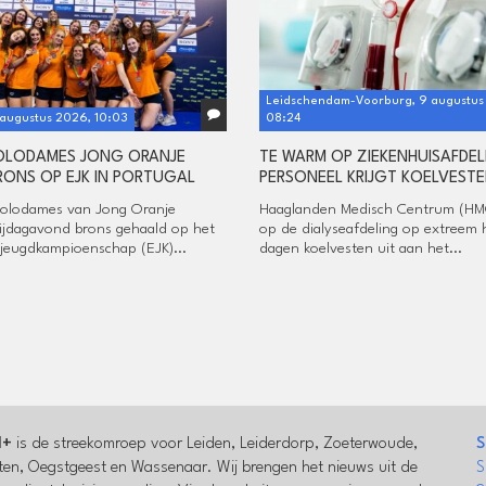
Leidschendam-Voorburg, 9 augustus
 augustus 2026, 10:03
08:24
OLODAMES JONG ORANJE
TE WARM OP ZIEKENHUISAFDEL
RONS OP EJK IN PORTUGAL
PERSONEEL KRIJGT KOELVEST
olodames van Jong Oranje
Haaglanden Medisch Centrum (HMC
ijdagavond brons gehaald op het
op de dialyseafdeling op extreem 
jeugdkampioenschap (EJK)...
dagen koelvesten uit aan het...
l+
is de streekomroep voor Leiden, Leiderdorp, Zoeterwoude,
S
en, Oegstgeest en Wassenaar. Wij brengen het nieuws uit de
S