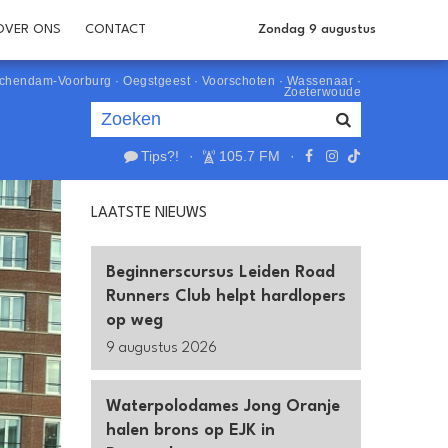
OVER ONS
CONTACT
Zondag 9 augustus
schendam-Voorburg
·
Oegstgeest
·
Voorschoten
·
Wassenaar
·
Zoeterwoude
Tips?!
·
105.7 FM
·
Je luistert nu naar
uur 1 van 0
LAATSTE NIEUWS
«
Vorig uur
Volgend uur
»
Beginnerscursus Leiden Road
Runners Club helpt hardlopers
op weg
9 augustus 2026
Waterpolodames Jong Oranje
halen brons op EJK in