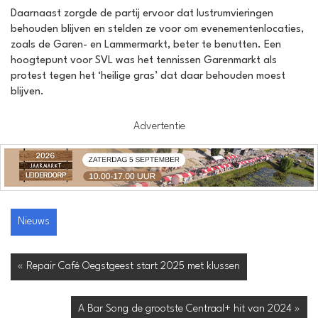
Daarnaast zorgde de partij ervoor dat lustrumvieringen
behouden blijven en stelden ze voor om evenementenlocaties,
zoals de Garen- en Lammermarkt, beter te benutten. Een
hoogtepunt voor SVL was het tennissen Garenmarkt als
protest tegen het ‘heilige gras’ dat daar behouden moest
blijven.
Advertentie
Nieuws
« Repair Café Oegstgeest start 2025 met klussen
A Bar Song de grootste Centraal+ hit van 2024 »