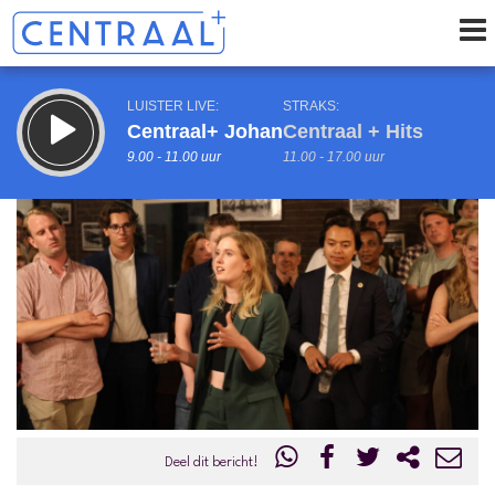
LUISTER LIVE:
STRAKS:
Centraal+ Johan
Centraal + Hits
9.00 - 11.00 uur
11.00 - 17.00 uur
uur 1 van 0
Vorig uur
Volgend uur
Inklappen
Deel dit bericht!