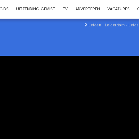
GIDS
UITZENDING GEMIST
TV
ADVERTEREN
VACATURES
Leiden
·
Leiderdorp
·
Leid