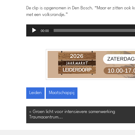
De clip is opgenomen in Den Bosch. “Maar er zitten ook k
met een volksrandje.”
Audiospeler
00:00
Leiden
Maatschappij
« Groen licht voor intensievere samenwerking
Traumacentrum...