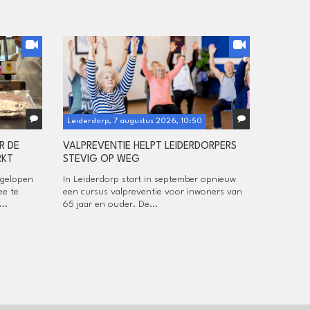
Leiderdorp, 7 augustus 2026, 10:50
R DE
VALPREVENTIE HELPT LEIDERDORPERS
RKT
STEVIG OP WEG
fgelopen
In Leiderdorp start in september opnieuw
ee te
een cursus valpreventie voor inwoners van
..
65 jaar en ouder. De...