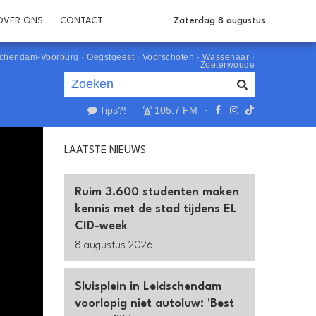
OVER ONS
CONTACT
Zaterdag 8 augustus
schendam-Voorburg
·
Oegstgeest
·
Voorschoten
·
Wassenaar
·
Zoeterwoude
Tips?!
·
105.7 FM
·
Je luistert nu naar
uur 1 van 0
LAATSTE NIEUWS
«
Vorig uur
Volgend uur
»
Ruim 3.600 studenten maken
kennis met de stad tijdens EL
CID-week
8 augustus 2026
Sluisplein in Leidschendam
voorlopig niet autoluw: 'Best