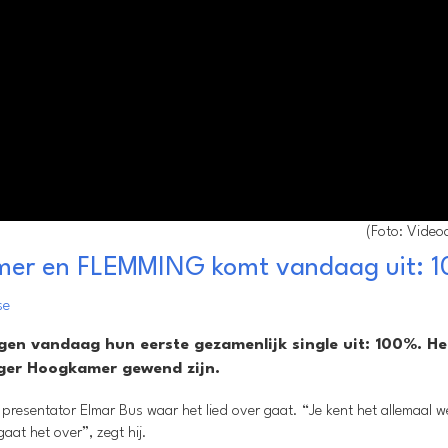
(Foto: Video
amer en FLEMMING komt vandaag uit: 
se
n vandaag hun eerste gezamenlijk single uit: 100%. H
nger Hoogkamer gewend zijn.
esentator Elmar Bus waar het lied over gaat. “Je kent het allemaal w
at het over”, zegt hij.