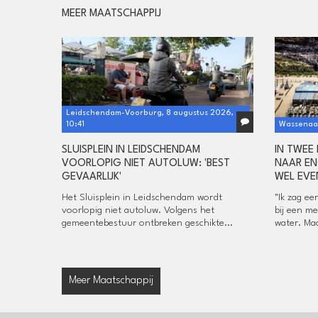
MEER MAATSCHAPPIJ
Leidschendam-Voorburg, 8 augustus 2026,
10:41
Wassenaar
SLUISPLEIN IN LEIDSCHENDAM
IN TWEE
VOORLOPIG NIET AUTOLUW: 'BEST
NAAR EN
GEVAARLIJK'
WEL EVE
Het Sluisplein in Leidschendam wordt
"Ik zag ee
voorlopig niet autoluw. Volgens het
bij een me
gemeentebestuur ontbreken geschikte...
water. Maa
Meer Maatschappij