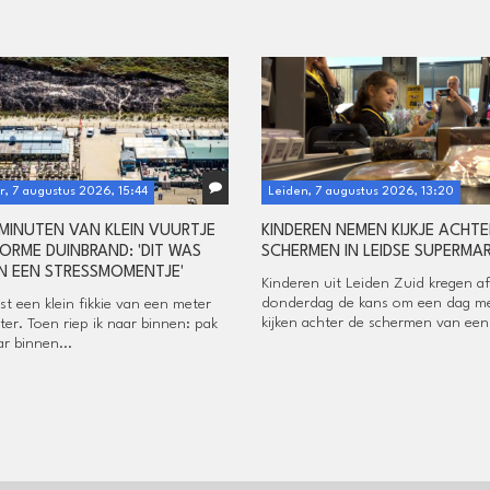
, 7 augustus 2026, 15:44
Leiden, 7 augustus 2026, 13:20
 MINUTEN VAN KLEIN VUURTJE
KINDEREN NEMEN KIJKJE ACHTE
ORME DUINBRAND: 'DIT WAS
SCHERMEN IN LEIDSE SUPERMA
N EEN STRESSMOMENTJE'
Kinderen uit Leiden Zuid kregen a
donderdag de kans om een dag m
rst een klein fikkie van een meter
kijken achter de schermen van een.
ter. Toen riep ik naar binnen: pak
r binnen...