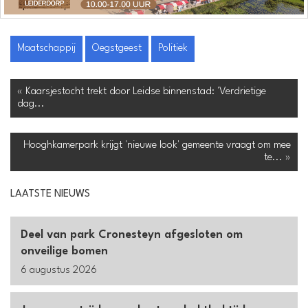
Maatschappij
Oegstgeest
Politiek
« Kaarsjestocht trekt door Leidse binnenstad: 'Verdrietige
dag...
Hooghkamerpark krijgt 'nieuwe look' gemeente vraagt om mee
te... »
LAATSTE NIEUWS
Deel van park Cronesteyn afgesloten om
onveilige bomen
6 augustus 2026