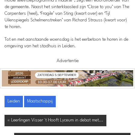
mooie televisieprogramma’s maakte”, zegt een woordvoerder van
de gemeente. Naast het sinterklaaslied zijn ‘Close to you’ van The
Carpenters (heel), ‘Fragile’ van Sting (kwart over) en ‘Tijl
Uilenspiegels Schelmenstreken’ van Richard Strauss (kwart voor)
te horen.
Tot en met aanstaande woensdag is het eerbetoon te horen in de
omgeving van het stadhuis in Leiden.
Advertentie
Leiden
Maatschappij
« Leerlingen Visser 't Hooft Lyceum in debat met...