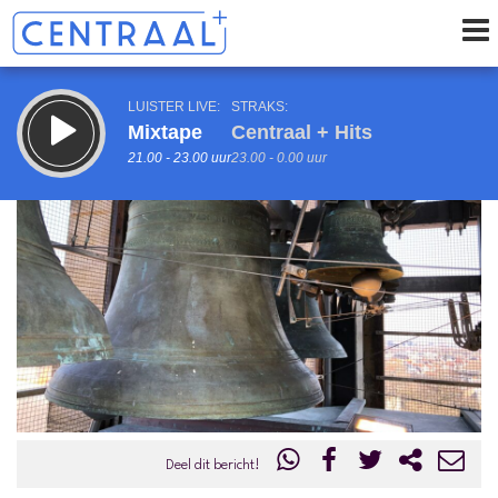
LUISTER LIVE:
STRAKS:
Mixtape
Centraal + Hits
21.00 - 23.00 uur
23.00 - 0.00 uur
uur 1 van 0
Vorig uur
Volgend uur
Inklappen
Deel dit bericht!