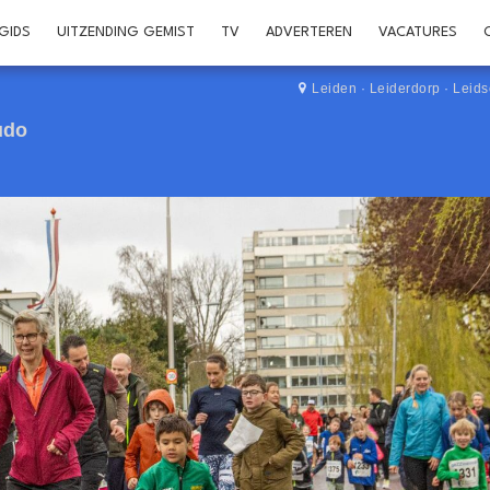
GIDS
UITZENDING GEMIST
TV
ADVERTEREN
VACATURES
Leiden
·
Leiderdorp
·
Leid
udo