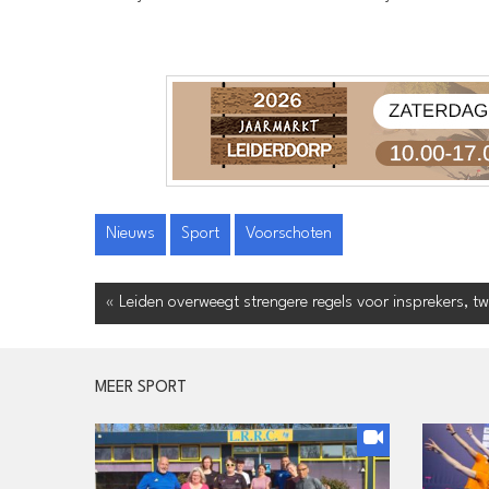
Nieuws
Sport
Voorschoten
« Leiden overweegt strengere regels voor insprekers, twij
MEER SPORT