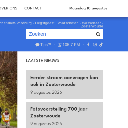
OVER ONS
CONTACT
Maandag 10 augustus
schendam-Voorburg
·
Oegstgeest
·
Voorschoten
·
Wassenaar
·
Zoeterwoude
Tips?!
·
105.7 FM
·
Je luistert nu naar
uur 1 van 0
LAATSTE NIEUWS
«
Vorig uur
Volgend uur
»
Eerder stroom aanvragen kan
ook in Zoeterwoude
9 augustus 2026
Fotovoorstelling 700 jaar
Zoeterwoude
9 augustus 2026