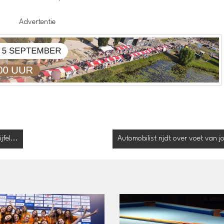
Advertentie
fel...
Automobilist rijdt over voet van j