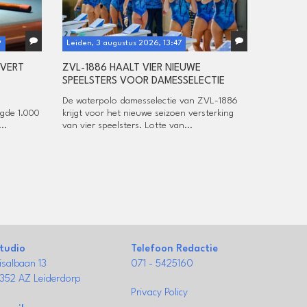
9
Leiden, 3 augustus 2026, 13:47
EVERT
ZVL-1886 HAALT VIER NIEUWE
SPEELSTERS VOOR DAMESSELECTIE
De waterpolo damesselectie van ZVL-1886
ogde 1.000
krijgt voor het nieuwe seizoen versterking
..
van vier speelsters. Lotte van...
tudio
Telefoon Redactie
isalbaan 13
071 - 5425160
352 AZ Leiderdorp
Privacy Policy