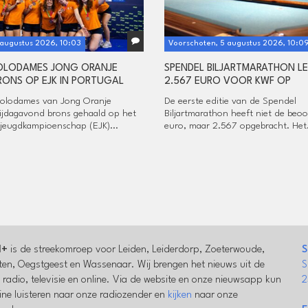
 augustus 2026, 10:03
Voorschoten, 5 augustus 2026, 10:0
OLODAMES JONG ORANJE
SPENDEL BILJARTMARATHON L
RONS OP EJK IN PORTUGAL
2.567 EURO VOOR KWF OP
olodames van Jong Oranje
De eerste editie van de Spendel
ijdagavond brons gehaald op het
Biljartmarathon heeft niet de beo
jeugdkampioenschap (EJK)...
euro, maar 2.567 opgebracht. Het.
l+
is de streekomroep voor Leiden, Leiderdorp, Zoeterwoude,
S
en, Oegstgeest en Wassenaar. Wij brengen het nieuws uit de
S
a radio, televisie en online. Via de website en onze nieuwsapp kun
2
line luisteren naar onze radiozender en
kijken
naar onze