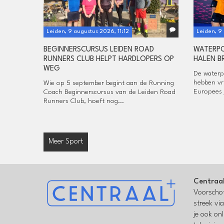
Leiden, 9 augustus 2026, 11:12
Leiden, 9
BEGINNERSCURSUS LEIDEN ROAD
WATERP
RUNNERS CLUB HELPT HARDLOPERS OP
HALEN B
WEG
De waterp
hebben vr
Wie op 5 september begint aan de Running
Europees 
Coach Beginnerscursus van de Leiden Road
Runners Club, hoeft nog...
Meer Sport
Centraa
Voorschot
streek vi
je ook on