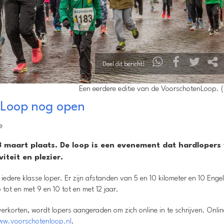
Deel dit bericht!
Een eerdere editie van de VoorschotenLoop. (
enLoop nog open
e
 maart plaats. De loop is een evenement dat hardlopers 
teit en plezier.
edere klasse loper. Er zijn afstanden van 5 en 10 kilometer en 10 Engels
 tot en met 9 en 10 tot en met 12 jaar.
erkorten, wordt lopers aangeraden om zich online in te schrijven. Onlin
ww.voorschotenloop.nl
.