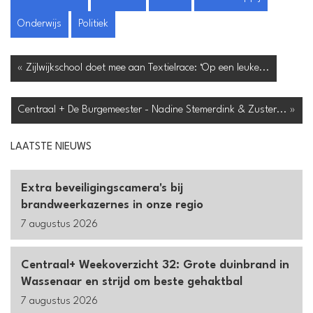
Onderwijs
Politiek
« Zijlwijkschool doet mee aan Textielrace: ‘Op een leuke...
Centraal + De Burgemeester - Nadine Stemerdink & Zuster... »
LAATSTE NIEUWS
Extra beveiligingscamera's bij
brandweerkazernes in onze regio
7 augustus 2026
Centraal+ Weekoverzicht 32: Grote duinbrand in
Wassenaar en strijd om beste gehaktbal
7 augustus 2026