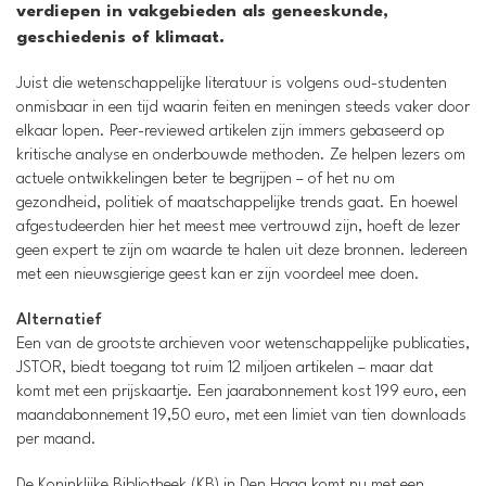
verdiepen in vakgebieden als geneeskunde,
geschiedenis of klimaat.
Juist die wetenschappelijke literatuur is volgens oud-studenten
onmisbaar in een tijd waarin feiten en meningen steeds vaker door
elkaar lopen. Peer-reviewed artikelen zijn immers gebaseerd op
kritische analyse en onderbouwde methoden. Ze helpen lezers om
actuele ontwikkelingen beter te begrijpen – of het nu om
gezondheid, politiek of maatschappelijke trends gaat. En hoewel
afgestudeerden hier het meest mee vertrouwd zijn, hoeft de lezer
geen expert te zijn om waarde te halen uit deze bronnen. Iedereen
met een nieuwsgierige geest kan er zijn voordeel mee doen.
Alternatief
Een van de grootste archieven voor wetenschappelijke publicaties,
JSTOR, biedt toegang tot ruim 12 miljoen artikelen – maar dat
komt met een prijskaartje. Een jaarabonnement kost 199 euro, een
maandabonnement 19,50 euro, met een limiet van tien downloads
per maand.
De Koninklijke Bibliotheek (KB) in Den Haag komt nu met een