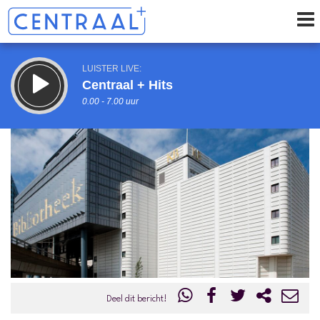
LUISTER LIVE:
Centraal + Hits
0.00 - 7.00 uur
STRAKS:
Centraal+ Weekoverzicht
7.00 - 9.00 uur
uur 1 van 0
Vorig uur
Volgend uur
Inklappen
Deel dit bericht!