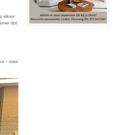
p elkaar
manier dat
ace – maar