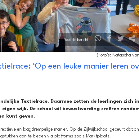
Deel dit bericht!
(Foto's: Natascha van
tielrace: ‘Op een leuke manier leren o
ndelijke Textielrace. Daarmee zetten de leerlingen zich i
 eigen wijk. De school wil bewustwording creëren rondo
ven kunt geven.
 creatieve en laagdrempelige manier. Op de Zijlwijkschool gebeurt dat o
gstukken aan te bieden via platforms zoals Marktplaats.