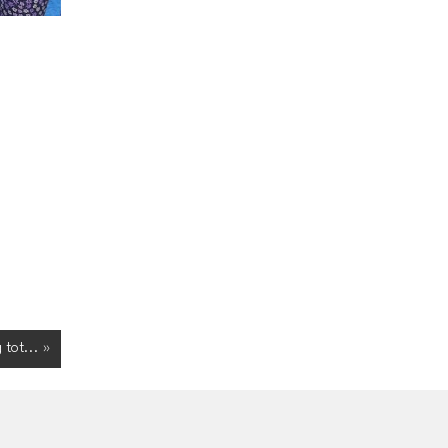
 tot... »