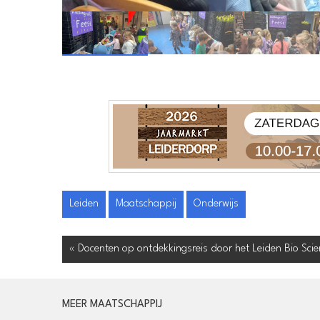
Leiden
Maatschappij
Onderwijs
« Docenten op ontdekkingsreis door het Leiden Bio Scie
MEER MAATSCHAPPIJ