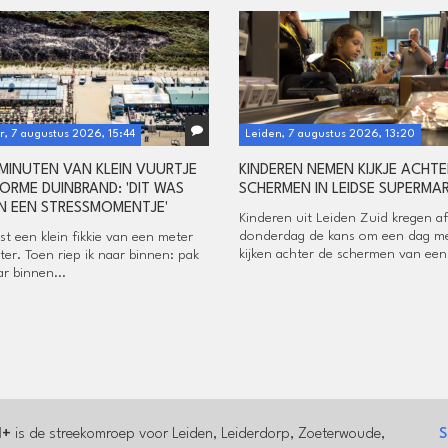
, 7 augustus 2026, 15:44
Leiden, 7 augustus 2026, 13:20
 MINUTEN VAN KLEIN VUURTJE
KINDEREN NEMEN KIJKJE ACHTE
ORME DUINBRAND: 'DIT WAS
SCHERMEN IN LEIDSE SUPERMA
N EEN STRESSMOMENTJE'
Kinderen uit Leiden Zuid kregen a
donderdag de kans om een dag m
rst een klein fikkie van een meter
kijken achter de schermen van een.
ter. Toen riep ik naar binnen: pak
r binnen...
l+
is de streekomroep voor Leiden, Leiderdorp, Zoeterwoude,
S