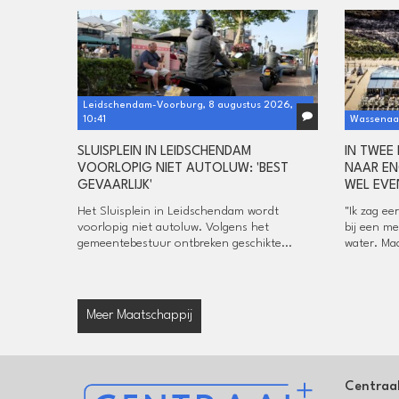
Leidschendam-Voorburg, 8 augustus 2026,
10:41
Wassenaar
SLUISPLEIN IN LEIDSCHENDAM
IN TWEE
VOORLOPIG NIET AUTOLUW: 'BEST
NAAR EN
GEVAARLIJK'
WEL EVE
Het Sluisplein in Leidschendam wordt
"Ik zag ee
voorlopig niet autoluw. Volgens het
bij een me
gemeentebestuur ontbreken geschikte...
water. Maa
Meer Maatschappij
Centraa