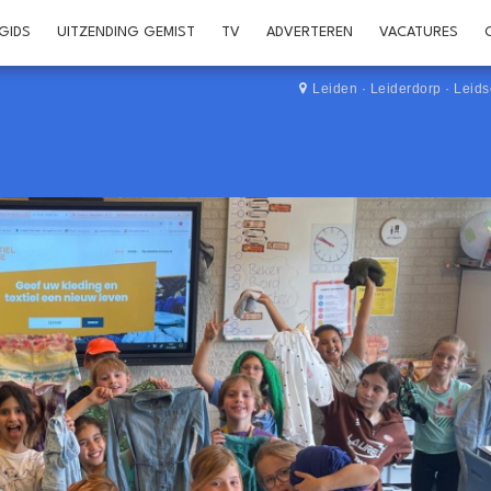
GIDS
UITZENDING GEMIST
TV
ADVERTEREN
VACATURES
Leiden
·
Leiderdorp
·
Leid