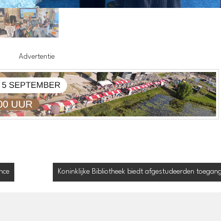
Advertentie
nce
Koninklijke Bibliotheek biedt afgestudeerden toegang