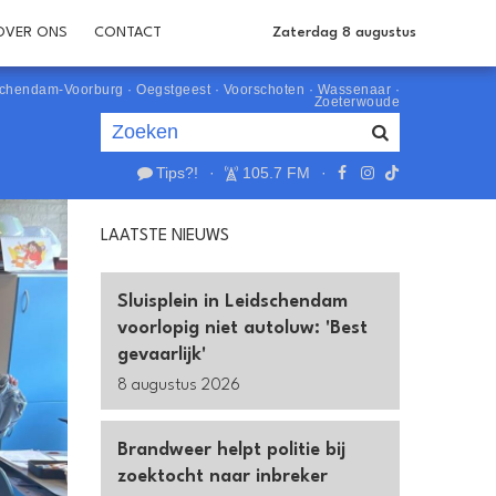
OVER ONS
CONTACT
Zaterdag 8 augustus
schendam-Voorburg
·
Oegstgeest
·
Voorschoten
·
Wassenaar
·
Zoeterwoude
Tips?!
·
105.7 FM
·
Je luistert nu naar
uur 1 van 0
LAATSTE NIEUWS
«
Vorig uur
Volgend uur
»
Sluisplein in Leidschendam
voorlopig niet autoluw: 'Best
gevaarlijk'
8 augustus 2026
Brandweer helpt politie bij
zoektocht naar inbreker