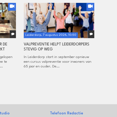
Leiderdorp, 7 augustus 2026, 10:50
R DE
VALPREVENTIE HELPT LEIDERDORPERS
RKT
STEVIG OP WEG
fgelopen
In Leiderdorp start in september opnieuw
ee te
een cursus valpreventie voor inwoners van
..
65 jaar en ouder. De...
tudio
Telefoon Redactie