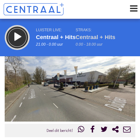
LUISTER LIVE:
STRAKS:
Centraal + Hits
Centraal + Hits
21.00 - 0.00 uur
0.00 - 18.00 uur
uur 1 van 0
Vorig uur
Volgend uur
Inklappen
Deel dit bericht!