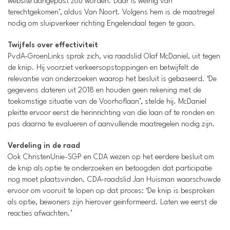
website aangepast zou worden. Daar is weinig van
terechtgekomen’, aldus Van Noort. Volgens hem is de maatregel
nodig om sluipverkeer richting Engelendaal tegen te gaan.
Twijfels over effectiviteit
PvdA-GroenLinks sprak zich, via raadslid Olaf McDaniel, uit tegen
de knip. Hij voorziet verkeersopstoppingen en betwijfelt de
relevantie van onderzoeken waarop het besluit is gebaseerd. ‘De
gegevens dateren uit 2018 en houden geen rekening met de
toekomstige situatie van de Voorhoflaan’, stelde hij. McDaniel
pleitte ervoor eerst de herinrichting van die laan af te ronden en
pas daarna te evalueren of aanvullende maatregelen nodig zijn.
Verdeling in de raad
Ook ChristenUnie-SGP en CDA wezen op het eerdere besluit om
de knip als optie te onderzoeken en betoogden dat participatie
nog moet plaatsvinden. CDA-raadslid Jan Huisman waarschuwde
ervoor om vooruit te lopen op dat proces: ‘De knip is besproken
als optie, bewoners zijn hierover geïnformeerd. Laten we eerst de
reacties afwachten.’