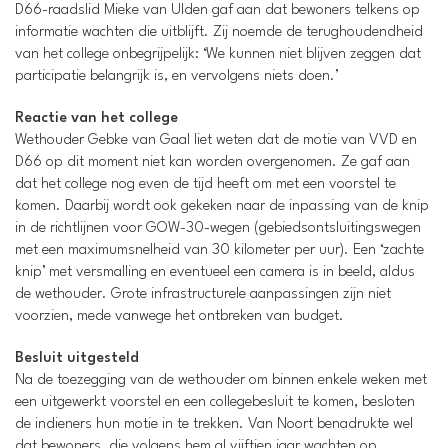
D66-raadslid Mieke van Ulden gaf aan dat bewoners telkens op
informatie wachten die uitblijft. Zij noemde de terughoudendheid
van het college onbegrijpelijk: ‘We kunnen niet blijven zeggen dat
participatie belangrijk is, en vervolgens niets doen.’
Reactie van het college
Wethouder Gebke van Gaal liet weten dat de motie van VVD en
D66 op dit moment niet kan worden overgenomen. Ze gaf aan
dat het college nog even de tijd heeft om met een voorstel te
komen. Daarbij wordt ook gekeken naar de inpassing van de knip
in de richtlijnen voor GOW-30-wegen (gebiedsontsluitingswegen
met een maximumsnelheid van 30 kilometer per uur). Een ‘zachte
knip’ met versmalling en eventueel een camera is in beeld, aldus
de wethouder. Grote infrastructurele aanpassingen zijn niet
voorzien, mede vanwege het ontbreken van budget.
Besluit uitgesteld
Na de toezegging van de wethouder om binnen enkele weken met
een uitgewerkt voorstel en een collegebesluit te komen, besloten
de indieners hun motie in te trekken. Van Noort benadrukte wel
dat bewoners, die volgens hem al vijftien jaar wachten op