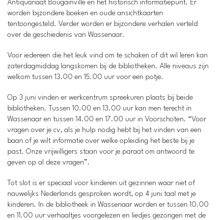
Antiquariaat Bougainville en het historisch informatiepunt. Er
worden bijzondere boeken en oude ansichtkaarten
tentoongesteld. Verder worden er bijzondere verhalen verteld
over de geschiedenis van Wassenaar.
Voor iedereen die het leuk vind om te schaken of dit wil leren kan
zaterdagmiddag langskomen bij de bibliotheken. Alle niveaus zijn
welkom tussen 13.00 en 15.00 uur voor een potje.
Op 3 juni vinden er werkcentrum spreekuren plaats bij beide
bibliotheken. Tussen 10.00 en 13.00 uur kan men terecht in
Wassenaar en tussen 14.00 en 17.00 uur in Voorschoten. “Voor
vragen over je cv, als je hulp nodig hebt bij het vinden van een
baan of je wilt informatie over welke opleiding het beste bij je
past. Onze vrijwilligers staan voor je paraat om antwoord te
geven op al deze vragen”.
Tot slot is er speciaal voor kinderen uit gezinnen waar niet of
nauwelijks Nederlands gesproken wordt, op 4 juni taal met je
kinderen. In de bibliotheek in Wassenaar worden er tussen 10.00
en 11.00 uur verhaaltjes voorgelezen en liedjes gezongen met de