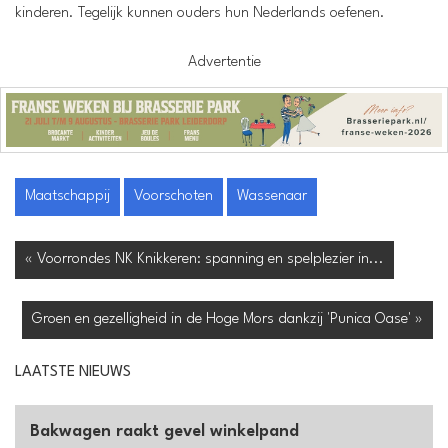
kinderen. Tegelijk kunnen ouders hun Nederlands oefenen.
Advertentie
Maatschappij
Voorschoten
Wassenaar
« Voorrondes NK Knikkeren: spanning en spelplezier in...
Groen en gezelligheid in de Hoge Mors dankzij 'Punica Oase' »
LAATSTE NIEUWS
Bakwagen raakt gevel winkelpand