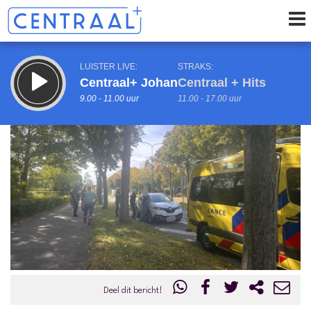
LUISTER LIVE:
STRAKS:
Centraal+ Johan
Centraal + Hits
9.00 - 11.00 uur
11.00 - 17.00 uur
uur 1 van 0
Vorig uur
Volgend uur
Inklappen
Deel dit bericht!