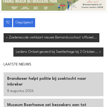
112
Oegstgeest
« Zoeterwoude verklaart nieuwe Bernardusschool 'officieel...
Leidens Ontzet gevierd bij Swetterhage bij 3 October... »
LAATSTE NIEUWS
Brandweer helpt politie bij zoektocht naar
inbreker
8 augustus 2026
Museum Boerhaave zet bezoekers aan tot