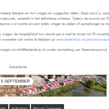
ontwerp bekijken en hun vragen en suggesties delen. Deze input is, sa
nderzoek, verwerkt in het definitieve ontwerp. Tijdens de avond van 11
aarna is er ruimte om aan tafels vragen te stellen of opmerkingen te m
, krijgen de mogelijkheid hun reactie per e-mail te sturen tot 18 novem
11 november ook online te bekijken op
www.leiderdorp.nl/persantsnoep
vraagd via info@leiderdorp.nl, onder vermelding van ‘bewonersavond
Advertentie
rmen
leiderdorp
Persant Snoepweg