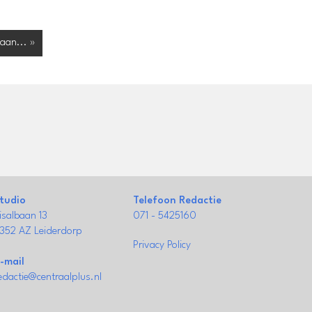
 aan... »
tudio
Telefoon Redactie
isalbaan 13
071 - 5425160
352 AZ Leiderdorp
Privacy Policy
-mail
edactie@centraalplus.nl