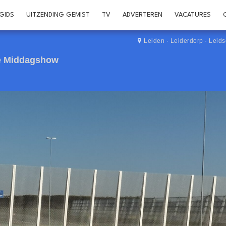
GIDS
UITZENDING GEMIST
TV
ADVERTEREN
VACATURES
Leiden
·
Leiderdorp
·
Leid
De Middagshow