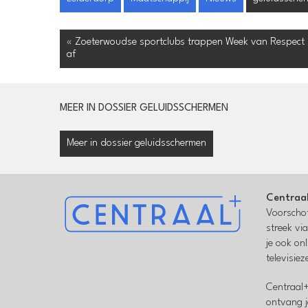
« Zoeterwoudse sportclubs trappen Week van Respect
af
MEER IN DOSSIER GELUIDSSCHERMEN
Meer in dossier geluidsschermen
Centraa
Voorschot
streek vi
je ook on
televisie
Centraal+
ontvang j