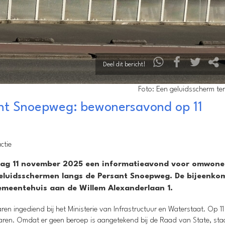
Deel dit bericht!
Foto: Een geluidsscherm ter 
nt Snoepweg: bewonersavond op 11
ctie
sdag 11 november 2025 een informatieavond voor omwon
geluidsschermen langs de Persant Snoepweg. De bijeenko
gemeentehuis aan de Willem Alexanderlaan 1.
ren ingediend bij het Ministerie van Infrastructuur en Waterstaat. Op 11 
en. Omdat er geen beroep is aangetekend bij de Raad van State, sta