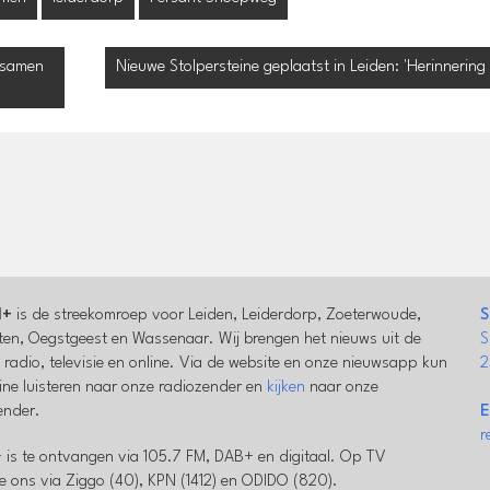
 samen
Nieuwe Stolpersteine geplaatst in Leiden: 'Herinnering
l+
is de streekomroep voor Leiden, Leiderdorp, Zoeterwoude,
S
en, Oegstgeest en Wassenaar. Wij brengen het nieuws uit de
S
a radio, televisie en online. Via de website en onze nieuwsapp kun
2
line luisteren naar onze radiozender en
kijken
naar onze
zender.
E
r
 is te ontvangen via 105.7 FM, DAB+ en digitaal. Op TV
e ons via Ziggo (40), KPN (1412) en ODIDO (820).