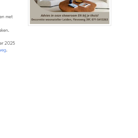
men met
aken.
ber 2025
weg
.