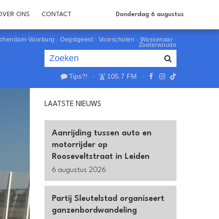
OVER ONS
CONTACT
Donderdag 6 augustus
schendam-Voorburg
·
Oegstgeest
·
Voorschoten
·
Wassenaar
·
Zoeterwoude
Tips?!
·
105.7 FM
·
Je luistert nu naar
uur 1 van 0
LAATSTE NIEUWS
«
Vorig uur
Volgend uur
»
Aanrijding tussen auto en
motorrijder op
Rooseveltstraat in Leiden
6 augustus 2026
Partij Sleutelstad organiseert
ganzenbordwandeling