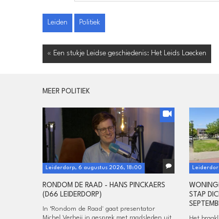
Leiden
Politiek
« Een stukje Leidse geschiedenis: Het Leids Laecken
MEER POLITIEK
Leiderdorp, 6 augustus 2026, 18:00
Leiderdor
RONDOM DE RAAD - HANS PINCKAERS
WONING
(D66 LEIDERDORP)
STAP DIC
SEPTEMB
In ‘Rondom de Raad' gaat presentator
Michel Verheij in gesprek met raadsleden uit
Het braakl