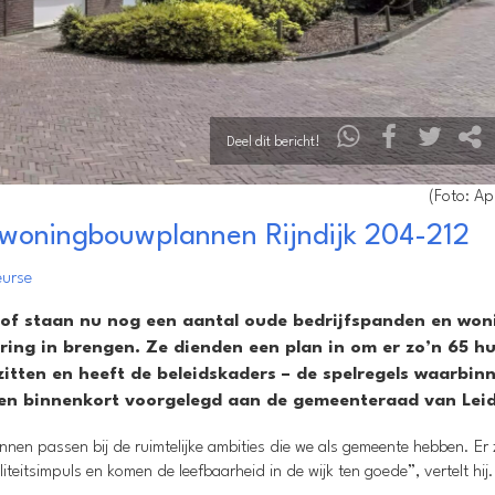
Deel dit bericht!
(Foto: A
 woningbouwplannen Rijndijk 204-212
eurse
shof staan nu nog een aantal oude bedrijfspanden en won
ing in brengen. Ze dienden een plan in om er zo’n 65 h
l zitten en heeft de beleidskaders – de spelregels waarbin
en binnenkort voorgelegd aan de gemeenteraad van Lei
nen passen bij de ruimtelijke ambities die we als gemeente hebben. Er z
eitsimpuls en komen de leefbaarheid in de wijk ten goede”, vertelt hij.