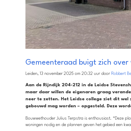
Gemeenteraad buigt zich over
Leiden, 13 november 2025 om 20:32 uur door
Robbert B
Aan de Rijndijk 204-212 in de Leidse Steven
maar daar willen de eigenaren graag verander
neer te zetten. Het Leidse college ziet dit we
gebouwd mag worden – opgesteld. Deze word
Bouwwethouder Julius Terpstra is enthousiast. “Deze plan
woningen nodig en de plannen geven het gebied een kwalit