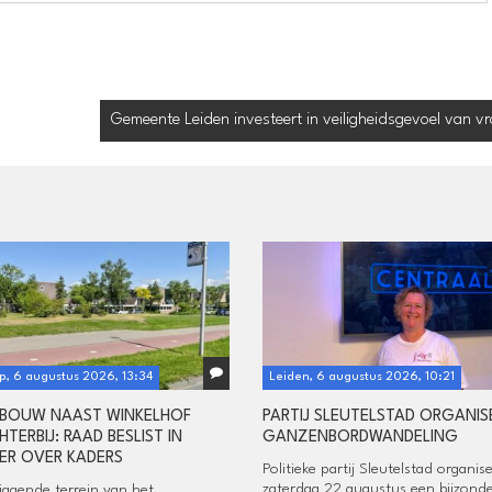
Gemeente Leiden investeert in veiligheidsgevoel van v
p, 6 augustus 2026, 13:34
Leiden, 6 augustus 2026, 10:21
BOUW NAAST WINKELHOF
PARTIJ SLEUTELSTAD ORGANIS
HTERBIJ: RAAD BESLIST IN
GANZENBORDWANDELING
ER OVER KADERS
Politieke partij Sleutelstad organis
zaterdag 22 augustus een bijzond
iggende terrein van het