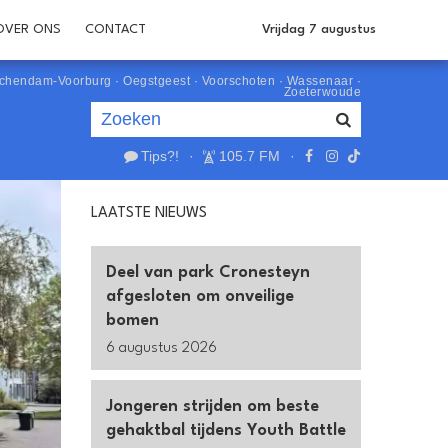
OVER ONS
CONTACT
Vrijdag 7 augustus
schendam-Voorburg
·
Oegstgeest
·
Voorschoten
·
Wassenaar
·
Zoeterwoude
Tips?!
·
105.7 FM
·
Je luistert nu naar
uur 1 van 0
LAATSTE NIEUWS
«
Vorig uur
Volgend uur
»
Deel van park Cronesteyn
afgesloten om onveilige
bomen
6 augustus 2026
Jongeren strijden om beste
gehaktbal tijdens Youth Battle