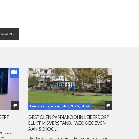
te
verlagen.
rouwen »
Leiderdorp, 4 augustus 2026, 14:24
EERT
GESTOLEN PANNAKOOI IN LEIDERDORP
BLIJKT MISVERSTAND: 'WEGGEGEVEN
AAN SCHOOL'
eert op
ere
Het bericht van de gestolen pannakooi van