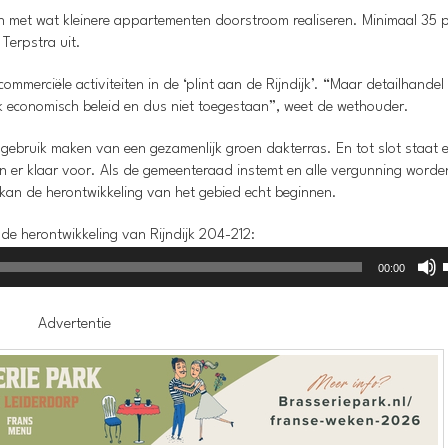
n met wat kleinere appartementen doorstroom realiseren. Minimaal 35 
Terpstra uit.
mmerciële activiteiten in de ‘plint aan de Rijndijk’. “Maar detailhandel
jk economisch beleid en dus niet toegestaan”, weet de wethouder.
ebruik maken van een gezamenlijk groen dakterras. En tot slot staat e
jn er klaar voor. Als de gemeenteraad instemt en alle vergunning worde
an de herontwikkeling van het gebied echt beginnen.
de herontwikkeling van Rijndijk 204-212:
00:00
Advertentie