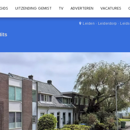
GIDS
UITZENDING GEMIST
TV
ADVERTEREN
VACATURES
Leiden
·
Leiderdorp
·
Leid
its