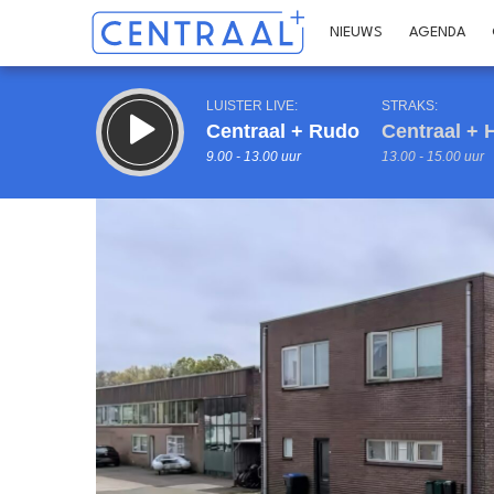
NIEUWS
AGENDA
LUISTER LIVE:
STRAKS:
Centraal + Rudo
Centraal + H
9.00 - 13.00 uur
13.00 - 15.00 uur
Inklappen